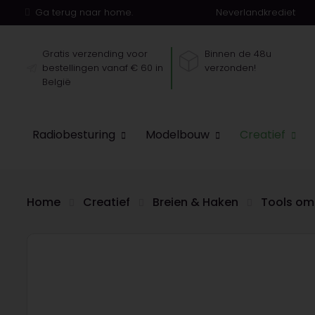
Ga terug naar home.
Neverlandkrediet
Gratis verzending voor
Binnen de 48u
bestellingen vanaf € 60 in
verzonden!
België
Radiobesturing
Modelbouw
Creatief
Home
Creatief
Breien & Haken
Tools om 