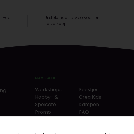
t voor
Uitstekende service voor én
na verkoop
NAVIGATIE
Workshops
Feestjes
ing
Hobby- &
Crea Kids
Spelcafé
Kampen
Promo
FAQ
Neverlandkrediet
Tips & tricks
Cadeaubon
Contact
& puzzels