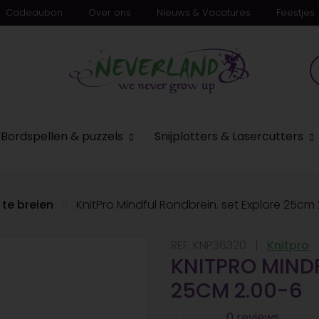
Cadeaubon
Over ons
Nieuws & Vacatures
Feestjes
Bordspellen & puzzels
Snijplotters & Lasercutters
te breien
KnitPro Mindful Rondbrein. set Explore 25cm
REF:
KNP36320
Knitpro
KNITPRO MINDF
25CM 2.00-6
0 reviews