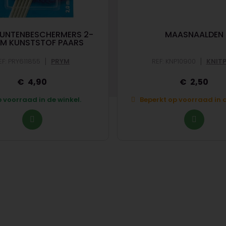
PUNTENBESCHERMERS 2-
MAASNAALDEN
MM KUNSTSTOF PAARS
|
|
EF: PRY611855
PRYM
REF: KNP10900
KNIT
4,90
2,50
 voorraad in de winkel.
Beperkt op voorraad in d