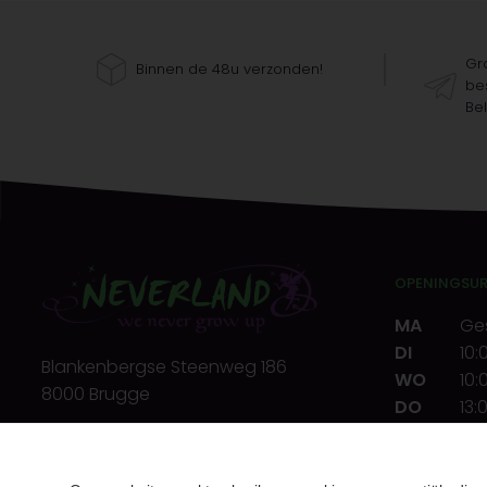
Gra
Binnen de 48u verzonden!
bes
Bel
OPENINGSU
MA
Ge
DI
10:
Blankenbergse Steenweg 186
WO
10:
8000 Brugge
DO
13:
VR
10:
T.
+32(0)50 32 39 72
ZA
10:
E.
info@neverland.be