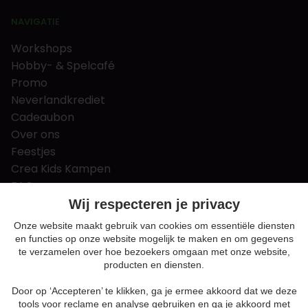
NAVIGATIE
Workshops
Hobby- & Spelcafé
Promo
Neverlandkrediet
Cadeaubon
Over ons
Feestjes
Crea Kids Kampen
FAQ
Tips & tricks
Wij respecteren je privacy
Contact
Onze website maakt gebruik van cookies om essentiële diensten
en functies op onze website mogelijk te maken en om gegevens
Nieuws & Vacatures
te verzamelen over hoe bezoekers omgaan met onze website,
producten en diensten.
Door op ‘Accepteren’ te klikken, ga je ermee akkoord dat we deze
Algemene voorwaarden
tools voor reclame en analyse gebruiken en ga je akkoord met