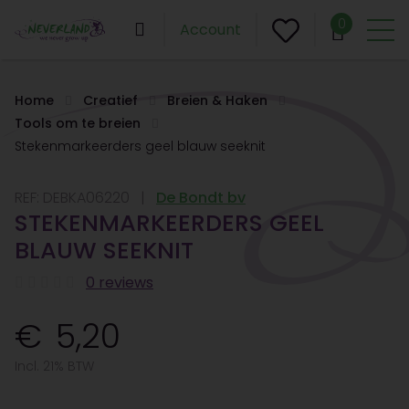
0
Account
Home
Creatief
Breien & Haken
Tools om te breien
Stekenmarkeerders geel blauw seeknit
REF:
DEBKA06220
De Bondt bv
STEKENMARKEERDERS GEEL
BLAUW SEEKNIT
0 reviews
5,20
Incl. 21% BTW