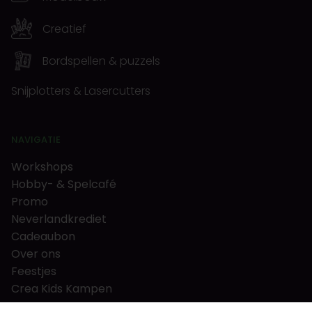
Creatief
Bordspellen & puzzels
Snijplotters & Lasercutters
NAVIGATIE
Workshops
Hobby- & Spelcafé
Promo
Neverlandkrediet
Cadeaubon
Over ons
Feestjes
Crea Kids Kampen
FAQ