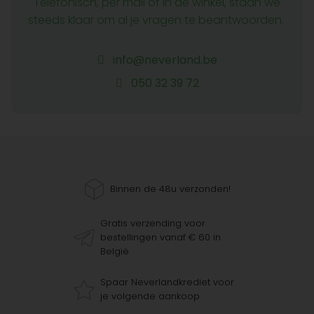
Telefonisch, per mail of in de winkel, staan we
steeds klaar om al je vragen te beantwoorden.
info@neverland.be
050 32 39 72
Binnen de 48u verzonden!
Gratis verzending voor
bestellingen vanaf € 60 in
België
Spaar Neverlandkrediet voor
je volgende aankoop