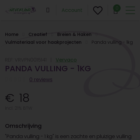
0
Account
Home
Creatief
Breien & Haken
Vulmateriaal voor haakprojecten
Panda vulling - 1kg
REF:
VRVPN0015141
Vervaco
PANDA VULLING - 1KG
0 reviews
18
Incl. 21% BTW
Omschrijving
"Panda vulling - 1 kg" is een zachte en pluizige vulling