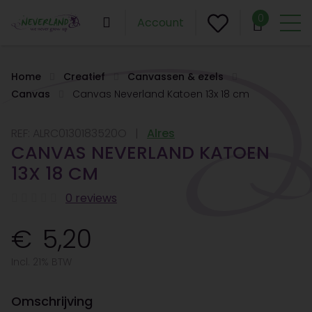
0
Account
Home
Creatief
Canvassen & ezels
Canvas
Canvas Neverland Katoen 13x 18 cm
REF:
ALRC0130183520O
Alres
CANVAS NEVERLAND KATOEN
13X 18 CM
0 reviews
5,20
Incl. 21% BTW
Omschrijving