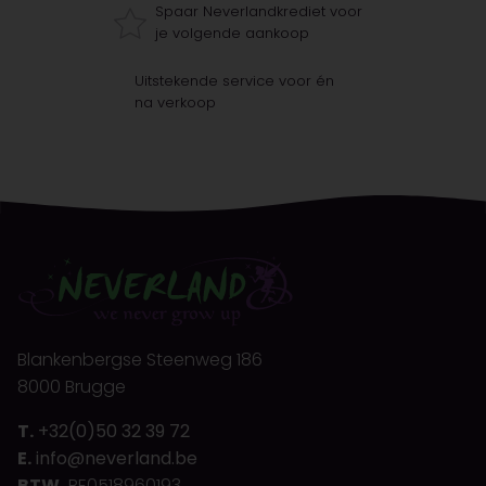
Spaar Neverlandkrediet voor
je volgende aankoop
Uitstekende service voor én
na verkoop
Blankenbergse Steenweg 186
8000 Brugge
T.
+32(0)50 32 39 72
E.
info@neverland.be
BTW.
BE0518960193