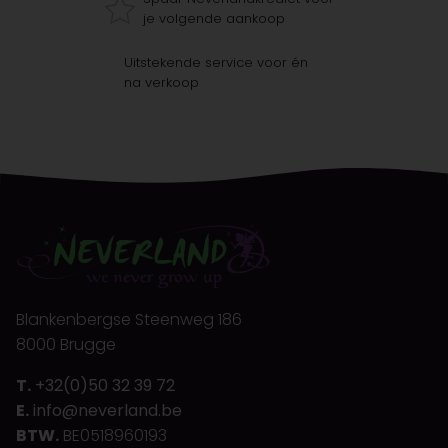
je volgende aankoop
Uitstekende service voor én
na verkoop
Blankenbergse Steenweg 186
8000 Brugge
T.
+32(0)50 32 39 72
E.
info@neverland.be
BTW.
BE0518960193