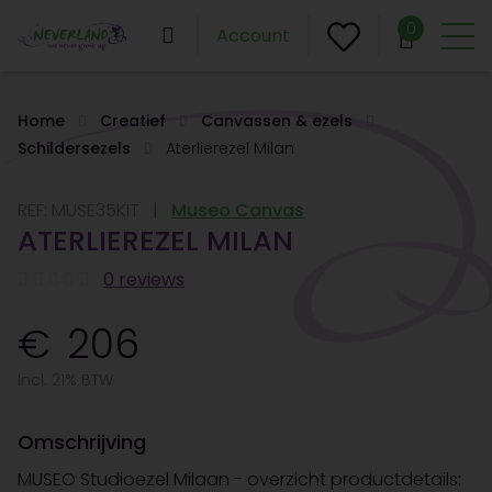
0
Account
Home
Creatief
Canvassen & ezels
Schildersezels
Aterlierezel Milan
REF:
MUSE35KIT
Museo Canvas
ATERLIEREZEL MILAN
0 reviews
206
Incl. 21% BTW
Omschrijving
MUSEO Studioezel Milaan - overzicht productdetails: