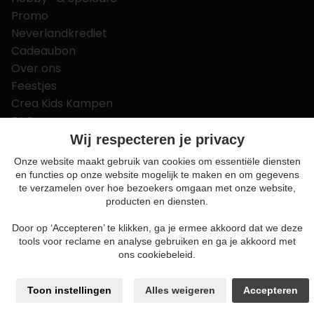
Promo
Neverlandkrediet
Cadeaubon
Over ons
Feestjes
Crea Kids Kampen
FAQ
Tips & tricks
Wij respecteren je privacy
Contact
Onze website maakt gebruik van cookies om essentiële diensten
en functies op onze website mogelijk te maken en om gegevens
Nieuws & Vacatures
te verzamelen over hoe bezoekers omgaan met onze website,
producten en diensten.
Door op ‘Accepteren’ te klikken, ga je ermee akkoord dat we deze
Algemene voorwaarden
tools voor reclame en analyse gebruiken en ga je akkoord met
Privacy en cookie policy
ons cookiebeleid.
Cookie voorkeuren
Sitemap
Toon instellingen
Alles weigeren
Accepteren
Login