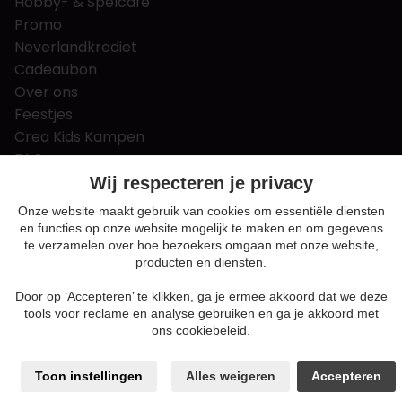
Hobby- & Spelcafé
Promo
Neverlandkrediet
Cadeaubon
Over ons
Feestjes
Crea Kids Kampen
FAQ
Tips & tricks
Wij respecteren je privacy
Contact
Onze website maakt gebruik van cookies om essentiële diensten
en functies op onze website mogelijk te maken en om gegevens
Nieuws & Vacatures
te verzamelen over hoe bezoekers omgaan met onze website,
producten en diensten.
Door op ‘Accepteren’ te klikken, ga je ermee akkoord dat we deze
Algemene voorwaarden
tools voor reclame en analyse gebruiken en ga je akkoord met
Privacy en cookie policy
ons cookiebeleid.
Cookie voorkeuren
Sitemap
Toon instellingen
Alles weigeren
Accepteren
Login