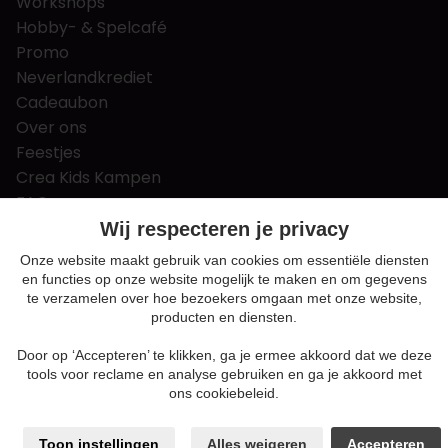
Workshops
Hobby- & Spelcafé
Promo
Neverlandkrediet
Cadeaubon
Over ons
Feestjes
Crea Kids Kampen
FAQ
Tips & tricks
Wij respecteren je privacy
Contact
Onze website maakt gebruik van cookies om essentiële diensten
en functies op onze website mogelijk te maken en om gegevens
Nieuws & Vacatures
te verzamelen over hoe bezoekers omgaan met onze website,
producten en diensten.
Door op ‘Accepteren’ te klikken, ga je ermee akkoord dat we deze
Algemene voorwaarden
tools voor reclame en analyse gebruiken en ga je akkoord met
Privacy en cookie policy
ons cookiebeleid.
Cookie voorkeuren
Sitemap
Toon instellingen
Alles weigeren
Accepteren