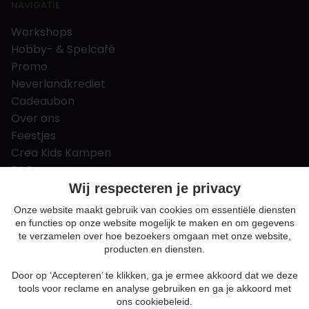
NAVIGATIE
Workshops
Hobby- & Spelcafé
Promo
Neverlandkrediet
Cadeaubon
Over ons
Feestjes
Crea Kids Kampen
FAQ
Tips & tricks
Wij respecteren je privacy
Contact
Onze website maakt gebruik van cookies om essentiële diensten
en functies op onze website mogelijk te maken en om gegevens
Nieuws & Vacatures
te verzamelen over hoe bezoekers omgaan met onze website,
producten en diensten.
Door op ‘Accepteren’ te klikken, ga je ermee akkoord dat we deze
Algemene voorwaarden
tools voor reclame en analyse gebruiken en ga je akkoord met
Privacy en cookie policy
ons cookiebeleid.