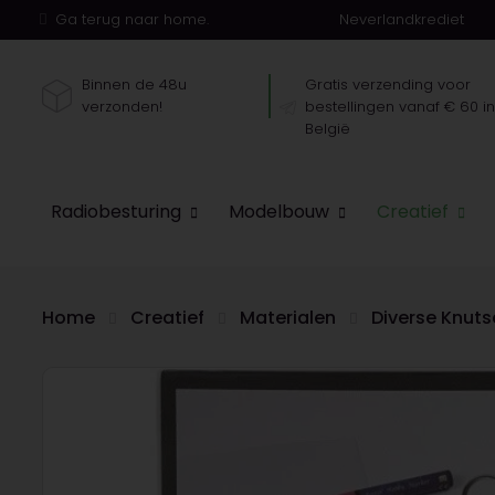
Ga terug naar home.
Neverlandkrediet
Binnen de 48u
Gratis verzending voor
verzonden!
bestellingen vanaf € 60 i
België
Radiobesturing
Modelbouw
Creatief
Home
Creatief
Materialen
Diverse Knuts