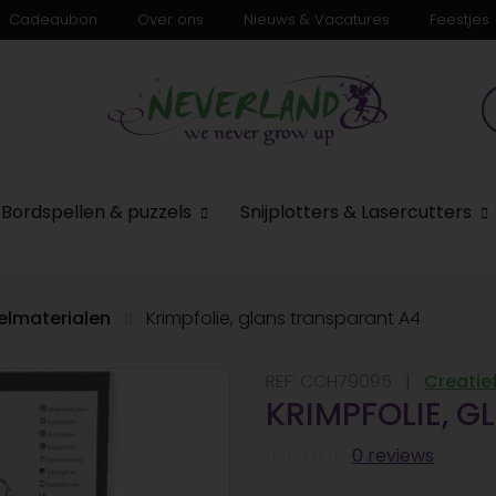
Cadeaubon
Over ons
Nieuws & Vacatures
Feestjes
n
Bordspellen & puzzels
Snijplotters & Lasercutters
elmaterialen
Krimpfolie, glans transparant A4
REF:
CCH79095
Creati
KRIMPFOLIE, 
0 reviews