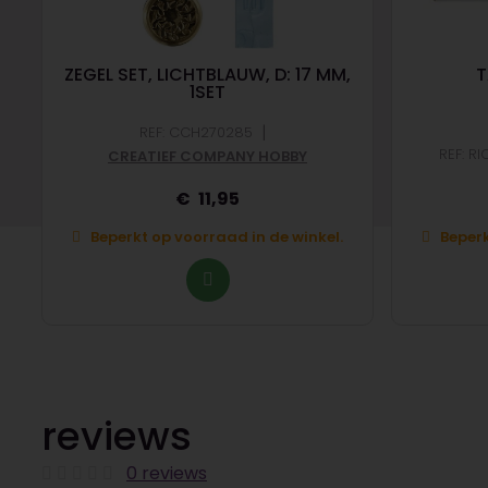
ZEGEL SET, LICHTBLAUW, D: 17 MM,
T
1SET
|
REF: CCH270285
REF: R
CREATIEF COMPANY HOBBY
11,95
Beperkt op voorraad in de winkel.
Beperk
reviews
0 reviews