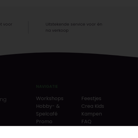
t voor
Uitstekende service voor én
na verkoop
NAVIGATIE
Workshops
Feestjes
ing
Hobby- &
Crea Kids
Spelcafé
Kampen
Promo
FAQ
Neverlandkrediet
Tips & tricks
Cadeaubon
Contact