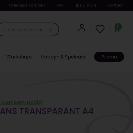
Crea Kids Kampen
FAQ
Tips & tricks
Contact
0
Workshops
Hobby- & Spelcafé
Promo
ef Company Hobby
GLANS TRANSPARANT A4