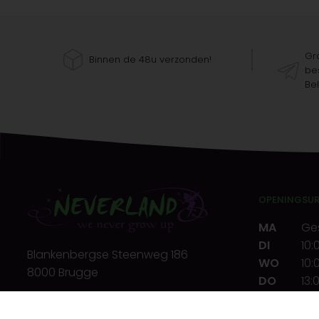
Gra
Binnen de 48u verzonden!
bes
Bel
OPENINGSU
MA
Ge
DI
10:
Blankenbergse Steenweg 186
WO
10:
8000 Brugge
DO
13:
VR
10:
T.
+32(0)50 32 39 72
ZA
10: