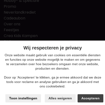
Hobby- & Spelcafé
Promo
Neverlandkrediet
Cadeaubon
Over ons
Feestjes
Crea Kids Kampen
FAQ
Tips & tricks
Wij respecteren je privacy
Contact
Onze website maakt gebruik van cookies om essentiële diensten
en functies op onze website mogelijk te maken en om gegevens
Nieuws & Vacatures
te verzamelen over hoe bezoekers omgaan met onze website,
producten en diensten.
Door op ‘Accepteren’ te klikken, ga je ermee akkoord dat we deze
Algemene voorwaarden
tools voor reclame en analyse gebruiken en ga je akkoord met
Privacy en cookie policy
ons cookiebeleid.
Cookie voorkeuren
Sitemap
Toon instellingen
Alles weigeren
Accepteren
Login