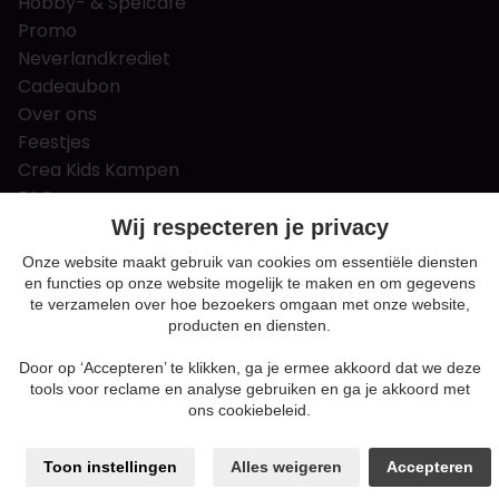
Hobby- & Spelcafé
Promo
Neverlandkrediet
Cadeaubon
Over ons
Feestjes
Crea Kids Kampen
FAQ
Tips & tricks
Wij respecteren je privacy
Contact
Onze website maakt gebruik van cookies om essentiële diensten
en functies op onze website mogelijk te maken en om gegevens
Nieuws & Vacatures
te verzamelen over hoe bezoekers omgaan met onze website,
producten en diensten.
Door op ‘Accepteren’ te klikken, ga je ermee akkoord dat we deze
Algemene voorwaarden
tools voor reclame en analyse gebruiken en ga je akkoord met
Privacy en cookie policy
ons cookiebeleid.
Cookie voorkeuren
Sitemap
Toon instellingen
Alles weigeren
Accepteren
Login