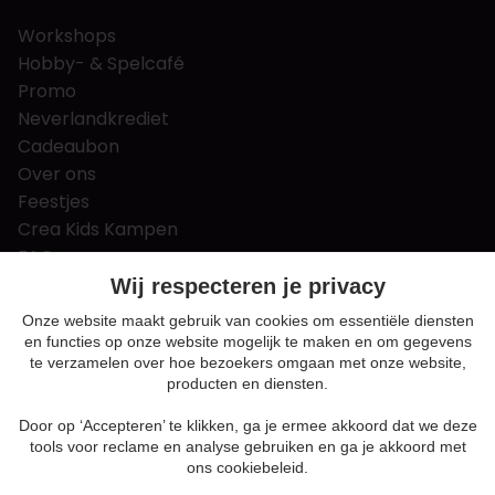
Workshops
Hobby- & Spelcafé
Promo
Neverlandkrediet
Cadeaubon
Over ons
Feestjes
Crea Kids Kampen
FAQ
Tips & tricks
Wij respecteren je privacy
Contact
Onze website maakt gebruik van cookies om essentiële diensten
en functies op onze website mogelijk te maken en om gegevens
Nieuws & Vacatures
te verzamelen over hoe bezoekers omgaan met onze website,
producten en diensten.
Door op ‘Accepteren’ te klikken, ga je ermee akkoord dat we deze
Algemene voorwaarden
tools voor reclame en analyse gebruiken en ga je akkoord met
Privacy en cookie policy
ons cookiebeleid.
Cookie voorkeuren