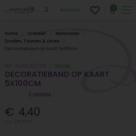
0
Account
Home
Creatief
Materialen
Draden, Touwen & Linten
Decoratieband op kaart 5x100cm
REF:
GLX62202705
Glorex
DECORATIEBAND OP KAART
5X100CM
0 reviews
4,40
Incl. 21% BTW