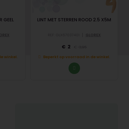
 GEEL
LINT MET STERREN ROOD 2.5 X5M
|
OREX
REF: GLX67037401
GLOREX
2
3,95
e winkel.
Beperkt op voorraad in de winkel.