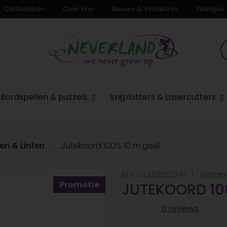
Cadeaubon
Over ons
Nieuws & Vacatures
Feestjes
n
Bordspellen & puzzels
Snijplotters & Lasercutters
en & Linten
Jutekoord 100% 10 m geel
REF:
GLX61860241
Glorex
Promotie
JUTEKOORD 10
0 reviews