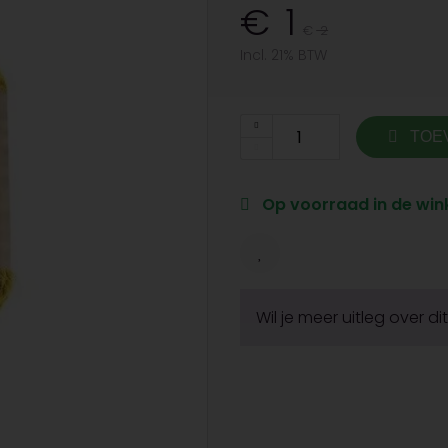
1
2
Incl. 21% BTW
TOE
Op voorraad in de wink
Wil je meer uitleg over d