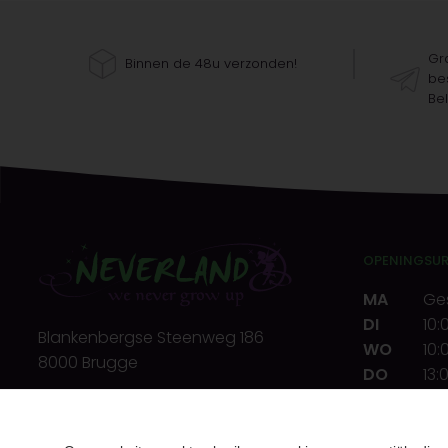
Gra
Binnen de 48u verzonden!
bes
Bel
OPENINGSU
MA
Ge
DI
10:
Blankenbergse Steenweg 186
WO
10:
8000 Brugge
DO
13:
VR
10:
T.
+32(0)50 32 39 72
ZA
10:
E.
info@neverland.be