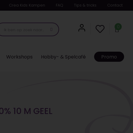
Crea Kids Kampen
FAQ
Tips & tricks
Contact
0
Workshops
Hobby- & Spelcafé
Promo
0% 10 M GEEL