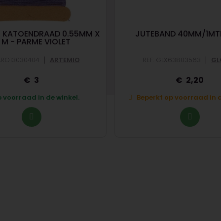
 KATOENDRAAD 0.55MM X
JUTEBAND 40MM/1MTR
0 M - PARME VIOLET
|
|
 ARO13030404
ARTEMIO
REF: GLX63803563
GL
3
2,20
 voorraad in de winkel.
Beperkt op voorraad in d