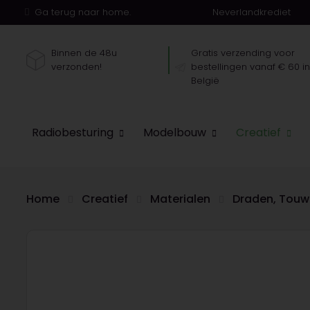
Ga terug naar home.
Neverlandkrediet
Binnen de 48u
Gratis verzending voor
verzonden!
bestellingen vanaf € 60 i
België
Radiobesturing
Modelbouw
Creatief
Home
Creatief
Materialen
Draden, Touw