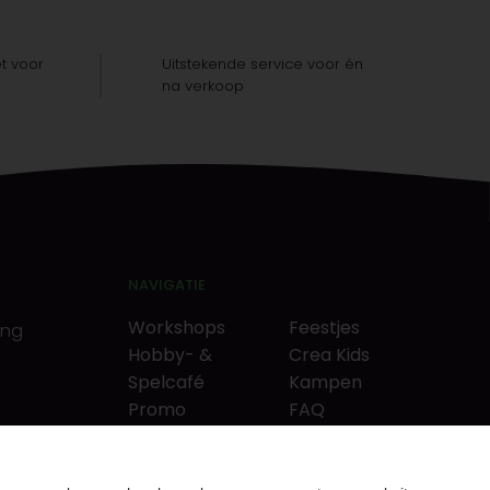
t voor
Uitstekende service voor én
na verkoop
NAVIGATIE
Workshops
Feestjes
ing
Hobby- &
Crea Kids
Spelcafé
Kampen
Promo
FAQ
Neverlandkrediet
Tips & tricks
Cadeaubon
Contact
& puzzels