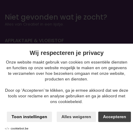
Niet gevonden wat je zocht?
Alles van Creatief in een lijstje.
AFPLAKTAPE & VLOEISTOF
Wij respecteren je privacy
HANDBOEKEN & OEFENSCHRIFTEN
Onze website maakt gebruik van cookies om essentiële diensten
en functies op onze website mogelijk te maken en om gegevens
Figurines
te verzamelen over hoe bezoekers omgaan met onze website,
producten en diensten.
BOETSEREN & GIETEN
Door op ‘Accepteren’ te klikken, ga je ermee akkoord dat we deze
Silk Foam & Silk Clay
tools voor reclame en analyse gebruiken en ga je akkoord met
Papiermaché
ons cookiebeleid.
Kaarsen & Zeep maken
Beton
Toon instellingen
Alles weigeren
Accepteren
moulding
Gips
Klei-soorten
cookiebot.be