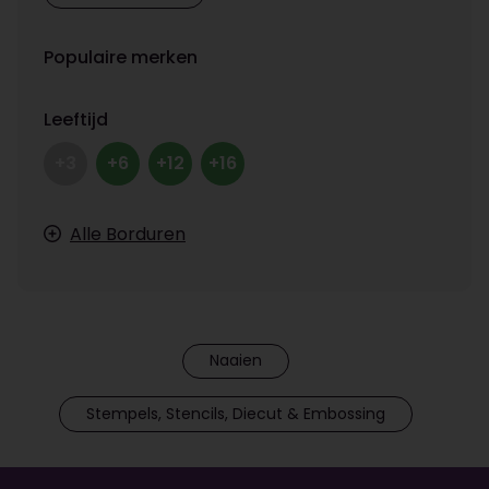
Populaire merken
Leeftijd
+3
+6
+12
+16
Alle Borduren
Naaien
Stempels, Stencils, Diecut & Embossing