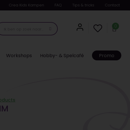
Crea Kids Kampen
FAQ
Tips & tricks
Contact
0
Workshops
Hobby- & Spelcafé
Promo
roducts
MM