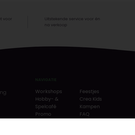
t voor
Uitstekende service voor én
na verkoop
NAVIGATIE
Workshops
Feestjes
ing
Hobby- &
Crea Kids
Spelcafé
Kampen
Promo
FAQ
Neverlandkrediet
Tips & tricks
Cadeaubon
Contact
& puzzels