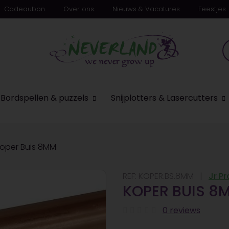
Cadeaubon
Over ons
Nieuws & Vacatures
Feestjes
n
Bordspellen & puzzels
Snijplotters & Lasercutters
oper Buis 8MM
REF:
KOPER.BS.8MM
Jr P
KOPER BUIS 8
0 reviews