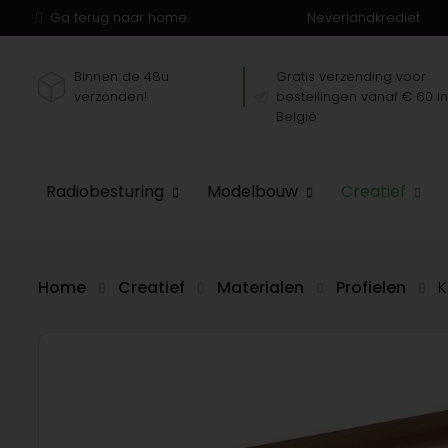
Ga terug naar home.
Neverlandkrediet
Binnen de 48u
Gratis verzending voor
verzonden!
bestellingen vanaf € 60 i
België
Radiobesturing
Modelbouw
Creatief
Home
Creatief
Materialen
Profielen
K