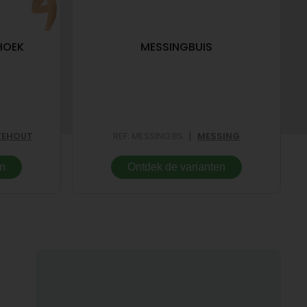
HOEK
MESSINGBUIS
|
EHOUT
REF: MESSING.BS
MESSING
en
Ontdek de varianten