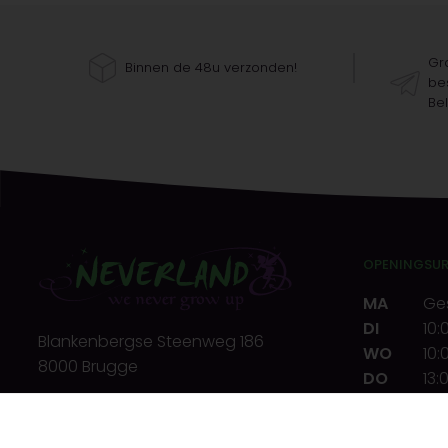
Gra
Binnen de 48u verzonden!
bes
Bel
OPENINGSU
MA
Ge
DI
10:
Blankenbergse Steenweg 186
WO
10:
8000 Brugge
DO
13:
VR
10:
T.
+32(0)50 32 39 72
ZA
10:
E.
info@neverland.be