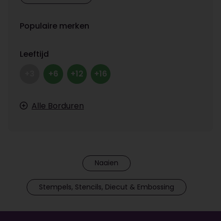
Populaire merken
Leeftijd
+3
+6
+12
+16
Alle Borduren
Naaien
Stempels, Stencils, Diecut & Embossing