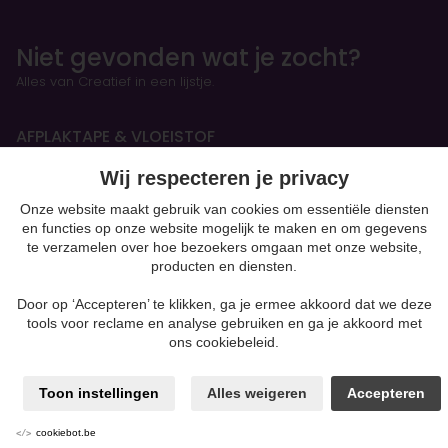
Niet gevonden wat je zocht?
Alles van Creatief in een lijstje.
AFPLAKTAPE & VLOEISTOF
Wij respecteren je privacy
HANDBOEKEN & OEFENSCHRIFTEN
Onze website maakt gebruik van cookies om essentiële diensten
en functies op onze website mogelijk te maken en om gegevens
Figurines
te verzamelen over hoe bezoekers omgaan met onze website,
producten en diensten.
BOETSEREN & GIETEN
Door op ‘Accepteren’ te klikken, ga je ermee akkoord dat we deze
Klei-soorten
tools voor reclame en analyse gebruiken en ga je akkoord met
Silk Foam & Silk Clay
ons cookiebeleid.
Papiermaché
Kaarsen & Zeep maken
Toon instellingen
Alles weigeren
Accepteren
Beton
moulding
Gips
cookiebot.be