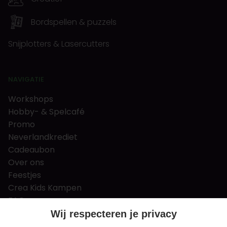
Bordspellen & puzzels
Snijplotters & Lasercutters
NAVIGATIE
Workshops
Hobby- & Spelcafé
Promo
Neverlandkrediet
Cadeaubon
Over ons
Feestjes
Crea Kids Kampen
FAQ
Tips & tricks
Wij respecteren je privacy
Contact