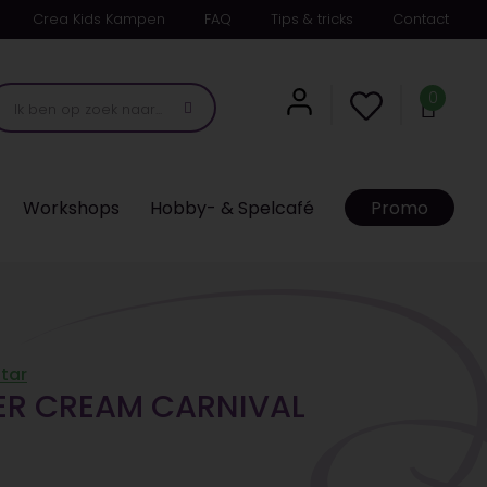
Crea Kids Kampen
FAQ
Tips & tricks
Contact
0
Workshops
Hobby- & Spelcafé
Promo
tar
ER CREAM CARNIVAL