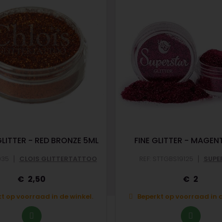
LITTER - RED BRONZE 5ML
FINE GLITTER - MAGEN
|
|
035
CLOIS GLITTERTATTOO
REF: STTGBS19125
SUPE
2,50
2
t op voorraad in de winkel.
Beperkt op voorraad in d