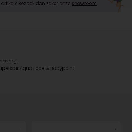
it artikel? Bezoek dan zeker onze
showroom
.
nbrengt.
Superstar Aqua Face & Bodypaint.