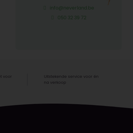
info@neverland.be
050 32 39 72
t voor
Uitstekende service voor én
na verkoop