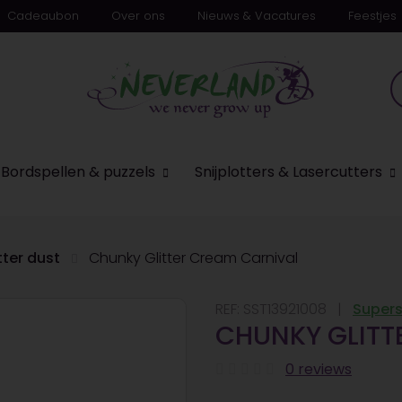
Cadeaubon
Over ons
Nieuws & Vacatures
Feestjes
Bordspellen & puzzels
Snijplotters & Lasercutters
tter dust
Chunky Glitter Cream Carnival
REF:
SST13921008
Supers
CHUNKY GLITT
0 reviews