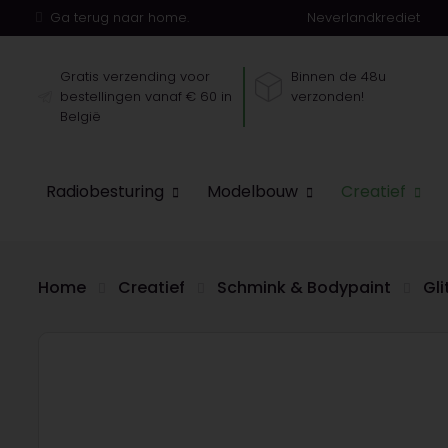
Ga terug naar home.
Neverlandkrediet
Gratis verzending voor
Binnen de 48u
bestellingen vanaf € 60 in
verzonden!
België
Radiobesturing
Modelbouw
Creatief
Home
Creatief
Schmink & Bodypaint
Gli