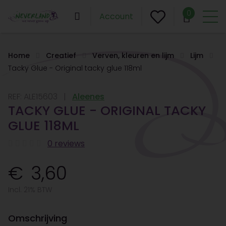
0
Account
Home
Creatief
Verven, kleuren en lijm
Lijm
Tacky Glue - Original tacky glue 118ml
REF:
ALE15603
Aleenes
TACKY GLUE - ORIGINAL TACKY
GLUE 118ML
0 reviews
3,60
Incl. 21% BTW
Omschrijving