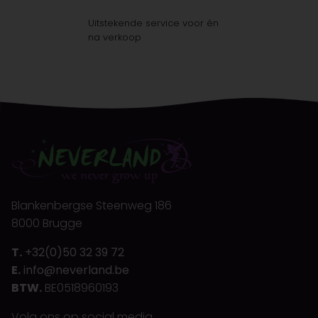
Uitstekende service voor én
na verkoop
Blankenbergse Steenweg 186
8000 Brugge
T.
+32(0)50 32 39 72
E.
info@neverland.be
BTW.
BE0518960193
Volg ons op social media