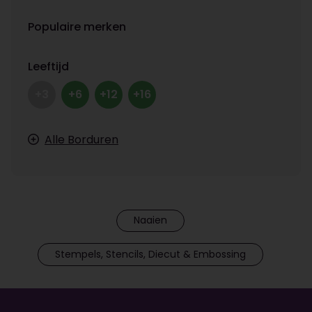
Populaire merken
Leeftijd
+3
+6
+12
+16
Alle Borduren
Naaien
Stempels, Stencils, Diecut & Embossing