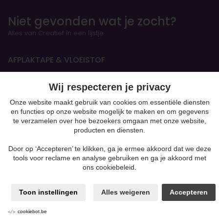
Niet gevonden wat je zocht?
Alles van Creatief in een lijstje.
AFPLAKTAPE & VLOEISTOF
Wij respecteren je privacy
HANDBOEKEN & OEFENSCHRIFTEN
Onze website maakt gebruik van cookies om essentiële diensten
Figurines
en functies op onze website mogelijk te maken en om gegevens
te verzamelen over hoe bezoekers omgaan met onze website,
producten en diensten.
BOETSEREN & GIETEN
Silk Foam & Silk Clay
Door op ‘Accepteren’ te klikken, ga je ermee akkoord dat we deze
Papiermaché
tools voor reclame en analyse gebruiken en ga je akkoord met
Kaarsen & Zeep maken
ons cookiebeleid.
Beton
moulding
Toon instellingen
Alles weigeren
Accepteren
Gips
Klei-soorten
cookiebot.be
Powertex & andere mixed media