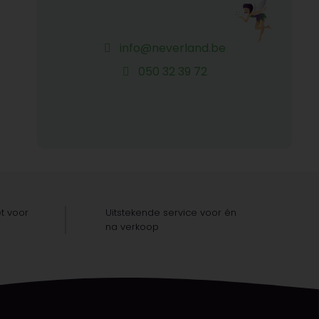
info@neverland.be
050 32 39 72
t voor
Uitstekende service voor én
na verkoop