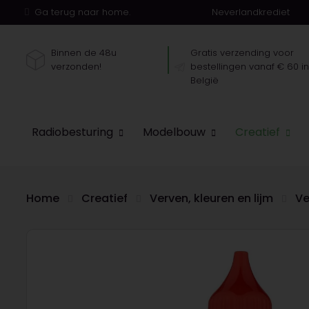
Ga terug naar home.
Neverlandkrediet
Binnen de 48u
Gratis verzending voor
verzonden!
bestellingen vanaf € 60 i
België
Radiobesturing
Modelbouw
Creatief
Home
Creatief
Verven, kleuren en lijm
Ve