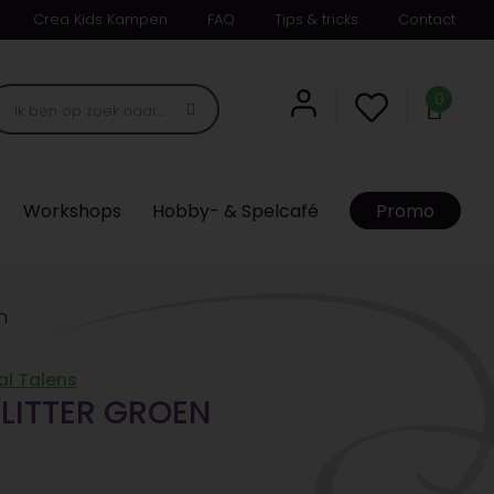
Crea Kids Kampen
FAQ
Tips & tricks
Contact
0
Workshops
Hobby- & Spelcafé
Promo
n
al Talens
GLITTER GROEN