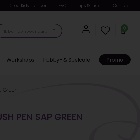
Crea Kids Kampen
FAQ
Tips & tricks
Contact
0
Workshops
Hobby- & Spelcafé
Promo
ap Green
USH PEN SAP GREEN