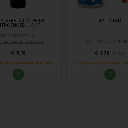
YLVERF 120 ML PERM.
SATIN RED
ITROENGEEL LICHT
|
REF: AAC17092172
|
REF: HUM132
HUMBR
TARDAM ALL ACRYLICS
6,15
1,75
3,50
t op voorraad in de winkel.
Beperkt op voorraad in d