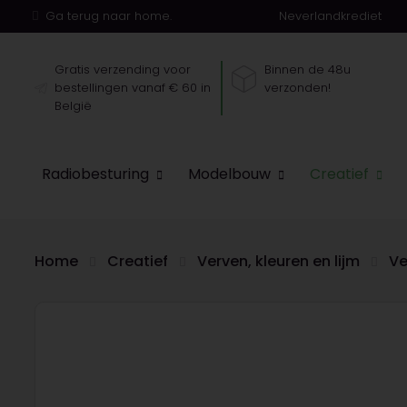
Ga terug naar home.
Neverlandkrediet
Gratis verzending voor
Binnen de 48u
bestellingen vanaf € 60 in
verzonden!
België
Radiobesturing
Modelbouw
Creatief
Home
Creatief
Verven, kleuren en lijm
Ve