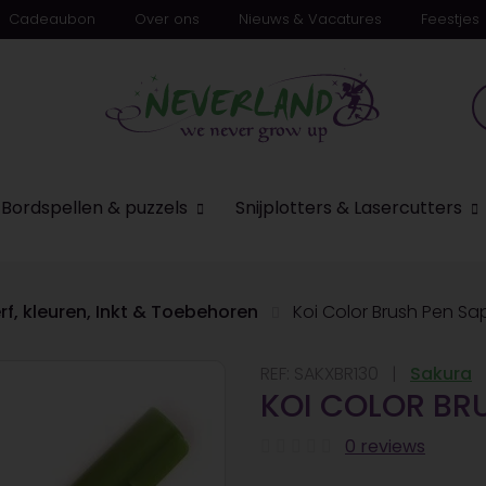
Cadeaubon
Over ons
Nieuws & Vacatures
Feestjes
Bordspellen & puzzels
Snijplotters & Lasercutters
rf, kleuren, Inkt & Toebehoren
Koi Color Brush Pen S
REF:
SAKXBR130
Sakura
KOI COLOR BR
0 reviews