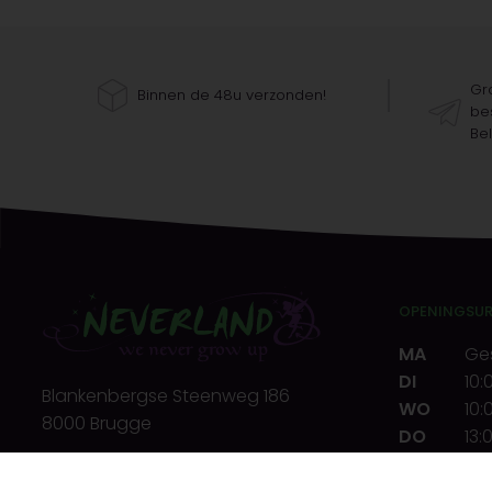
Gra
Binnen de 48u verzonden!
bes
Bel
OPENINGSU
MA
Ge
DI
10:
Blankenbergse Steenweg 186
WO
10:
8000 Brugge
DO
13:
VR
10:
T.
+32(0)50 32 39 72
ZA
10: