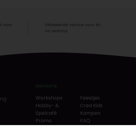
t voor
Uitstekende service voor én
na verkoop
NAVIGATIE
Workshops
Feestjes
ing
Hobby- &
Crea Kids
Spelcafé
Kampen
Promo
FAQ
Neverlandkrediet
Tips & tricks
Cadeaubon
Contact