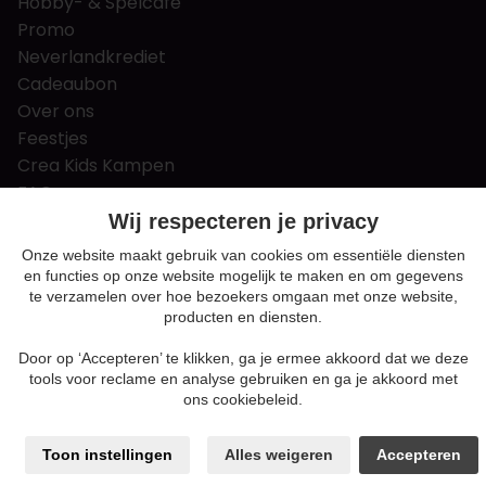
Hobby- & Spelcafé
Promo
Neverlandkrediet
Cadeaubon
Over ons
Feestjes
Crea Kids Kampen
FAQ
Tips & tricks
Wij respecteren je privacy
Contact
Onze website maakt gebruik van cookies om essentiële diensten
en functies op onze website mogelijk te maken en om gegevens
Nieuws & Vacatures
te verzamelen over hoe bezoekers omgaan met onze website,
producten en diensten.
Door op ‘Accepteren’ te klikken, ga je ermee akkoord dat we deze
Algemene voorwaarden
tools voor reclame en analyse gebruiken en ga je akkoord met
Privacy en cookie policy
ons cookiebeleid.
Cookie voorkeuren
Sitemap
Toon instellingen
Alles weigeren
Accepteren
Login