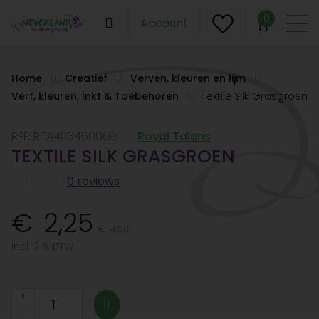
0
Account
Home
Creatief
Verven, kleuren en lijm
Verf, kleuren, Inkt & Toebehoren
Textile Silk Grasgroen
REF:
RTA403460060
Royal Talens
TEXTILE SILK GRASGROEN
0 reviews
2,25
4,50
Incl. 21% BTW