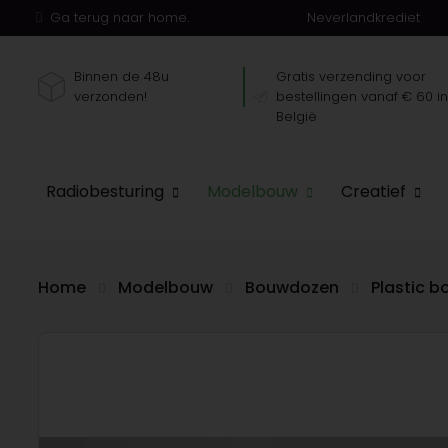
Ga terug naar home.
Neverlandkrediet
Binnen de 48u
Gratis verzending voor
verzonden!
bestellingen vanaf € 60 i
België
Radiobesturing
Modelbouw
Creatief
Home
Modelbouw
Bouwdozen
Plastic 