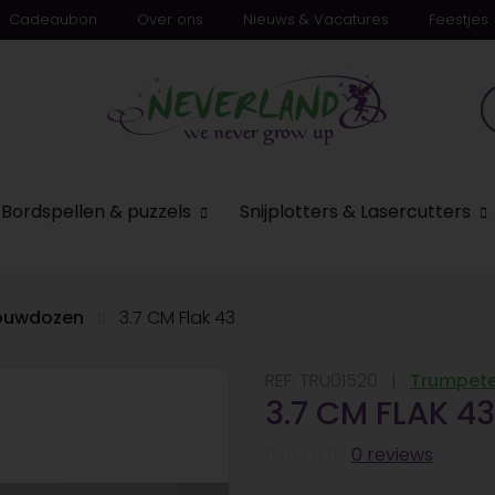
Cadeaubon
Over ons
Nieuws & Vacatures
Feestjes
n
Bordspellen & puzzels
Snijplotters & Lasercutters
bouwdozen
3.7 CM Flak 43
REF:
TRU01520
Trumpete
3.7 CM FLAK 43
0 reviews