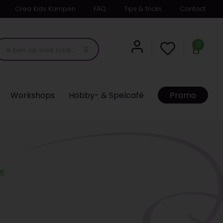
Crea Kids Kampen
FAQ
Tips & tricks
Contact
0
Workshops
Hobby- & Spelcafé
Promo
r