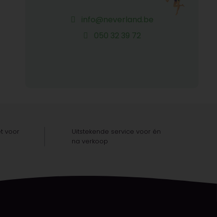
info@neverland.be
050 32 39 72
t voor
Uitstekende service voor én
na verkoop