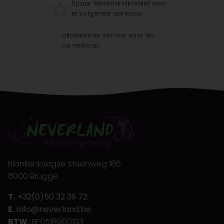
Spaar Neverlandkrediet voor
je volgende aankoop
Uitstekende service voor én
na verkoop
Blankenbergse Steenweg 186
8000 Brugge
T.
+32(0)50 32 39 72
E.
info@neverland.be
BTW.
BE0518960193