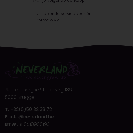
je volgende aankoop
Uitstekende service voor én
na verkoop
Blankenbergse Steenweg 186
8000 Brugge
T.
+32(0)50 32 39 72
E.
info@neverland.be
BTW.
BE0518960193