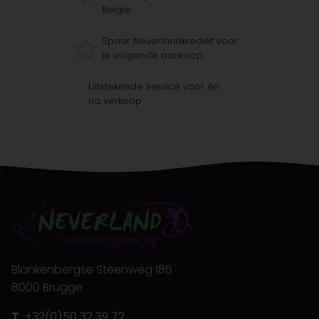
België
Spaar Neverlandkrediet voor
je volgende aankoop
Uitstekende service voor én
na verkoop
Blankenbergse Steenweg 186
8000 Brugge
T.
+32(0)50 32 39 72