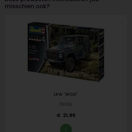
misschien ook?
LKW `WOLF`
REVELL
21,95