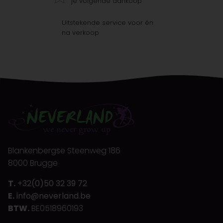
je volgende aankoop
Uitstekende service voor én
na verkoop
Blankenbergse Steenweg 186
8000 Brugge
T.
+32(0)50 32 39 72
E.
info@neverland.be
BTW.
BE0518960193