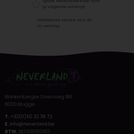
Spaar Neverlandkrediet voor
je volgende aankoop
Uitstekende service voor én
na verkoop
Blankenbergse Steenweg 186
8000 Brugge
T.
+32(0)50 32 39 72
E.
info@neverland.be
BTW.
BE0518960193