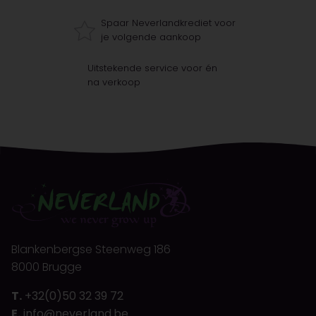
Spaar Neverlandkrediet voor
je volgende aankoop
Uitstekende service voor én
na verkoop
Blankenbergse Steenweg 186
8000 Brugge
T.
+32(0)50 32 39 72
E.
info@neverland.be