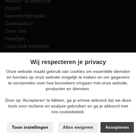
Hobby- & Spelcafé
Promo
Neverlandkrediet
Cadeaubon
Over ons
Feestjes
Crea Kids Kampen
FAQ
Tips & tricks
Wij respecteren je privacy
Contact
Onze website maakt gebruik van cookies om essentiële diensten
en functies op onze website mogelijk te maken en om gegevens
Nieuws & Vacatures
te verzamelen over hoe bezoekers omgaan met onze website,
producten en diensten.
Door op ‘Accepteren’ te klikken, ga je ermee akkoord dat we deze
Algemene voorwaarden
tools voor reclame en analyse gebruiken en ga je akkoord met
Privacy en cookie policy
ons cookiebeleid.
Cookie voorkeuren
Sitemap
Toon instellingen
Alles weigeren
Accepteren
Login