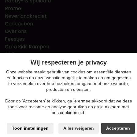
Hobby- & Spelcafé
Promo
Neverlandkrediet
Cadeaubon
Over ons
Feestjes
Crea Kids Kampen
FAQ
Tips & tricks
Wij respecteren je privacy
Contact
Onze website maakt gebruik van cookies om essentiële diensten
en functies op onze website mogelijk te maken en om gegevens
Nieuws & Vacatures
te verzamelen over hoe bezoekers omgaan met onze website,
producten en diensten.
Door op ‘Accepteren’ te klikken, ga je ermee akkoord dat we deze
Algemene voorwaarden
tools voor reclame en analyse gebruiken en ga je akkoord met
Privacy en cookie policy
ons cookiebeleid.
Cookie voorkeuren
Sitemap
Toon instellingen
Alles weigeren
Accepteren
Login