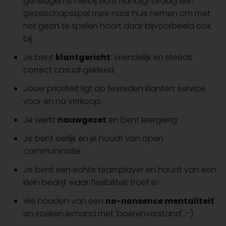
geheugen is hierbij echt handig! Graag een
gezelschapsspel mee naar huis nemen om met
het gezin te spelen hoort daar bijvoorbeeld ook
bij.
Je bent
klantgericht
: vriendelijk en steeds
correct casual gekleed.
Jouw prioriteit ligt op tevreden klanten: service
voor en na verkoop.
Je werkt
nauwgezet
en bent leergierig.
Je bent eerlijk en je houdt van open
communicatie.
Je bent een echte teamplayer en houdt van een
klein bedrijf waar flexibiliteit troef is!
We houden van een
no-nonsence mentaliteit
en zoeken iemand met 'boerenverstand' :-)