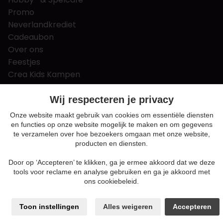
Promo
Neverlandkrediet
Cadeaubon
Over ons
Feestjes
Crea Kids Kampen
FAQ
Tips & tricks
Wij respecteren je privacy
Contact
Onze website maakt gebruik van cookies om essentiële diensten
en functies op onze website mogelijk te maken en om gegevens
Nieuws & Vacatures
te verzamelen over hoe bezoekers omgaan met onze website,
producten en diensten.
Door op ‘Accepteren’ te klikken, ga je ermee akkoord dat we deze
Algemene voorwaarden
tools voor reclame en analyse gebruiken en ga je akkoord met
Privacy en cookie policy
ons cookiebeleid.
Cookie voorkeuren
Sitemap
Toon instellingen
Alles weigeren
Accepteren
Login