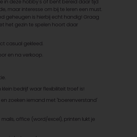
se in deze hobby's of bent bereid daar tijd
de, maar interesse om bij te leren een must.
ed geheugen is hierbij echt handig! Graag
t het gezin te spelen hoort daar
rect casual gekleed.
voor en na verkoop.
ie.
n bedrijf waar flexibiliteit troef is!
en zoeken iemand met 'boerenverstand'
ails, office (word/excel), printen lukt je