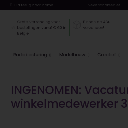
Ga terug naar home.
Neverlandkrediet
Gratis verzending voor
Binnen de 48u
bestellingen vanaf € 60 in
verzonden!
België
Radiobesturing
Modelbouw
Creatief
INGENOMEN: Vacatur
winkelmedewerker 