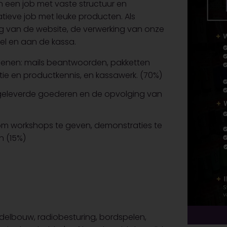
an een job met vaste structuur en
atieve job met leuke producten. Als
ng van de website, de verwerking van onze
el en aan de kassa.
ienen: mails beantwoorden, pakketten
ie en productkennis, en kassawerk. (70%)
e geleverde goederen en de opvolging van
om workshops te geven, demonstraties te
n (15%)
odelbouw, radiobesturing, bordspelen,