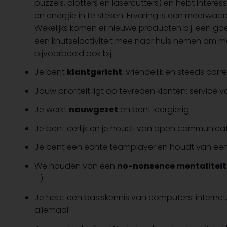
puzzels, plotters en lasercutters) en hebt interes
en energie in te steken. Ervaring is een meerwaar
Wekelijks komen er nieuwe producten bij: een go
een knutselactiviteit mee naar huis nemen om me
bijvoorbeeld ook bij.
Je bent
klantgericht
: vriendelijk en steeds cor
Jouw prioriteit ligt op tevreden klanten: service 
Je werkt
nauwgezet
en bent leergierig.
Je bent eerlijk en je houdt van open communicat
Je bent een echte teamplayer en houdt van een klei
We houden van een
no-nonsence mentaliteit
:-)
Je hebt een basiskennis van computers: internet, m
allemaal.