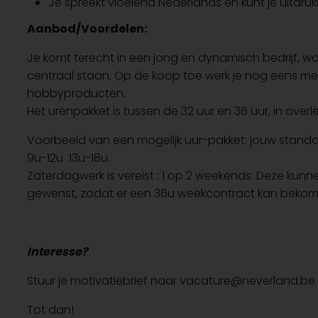
Je spreekt vloeiend Nederlands en kunt je uitdruk
Aanbod/Voordelen:
Je komt terecht in een jong en dynamisch bedrijf, wa
centraal staan. Op de koop toe werk je nog eens met 
hobbyproducten.
Het urenpakket is tussen de 32 uur en 36 uur, in overl
Voorbeeld van een mogelijk uur-pakket: jouw standa
9u-12u 13u-18u.
Zaterdagwerk is vereist : 1 op 2 weekends. Deze ku
gewenst, zodat er een 36u weekcontract kan bek
Interesse?
Stuur je motivatiebrief naar vacature@neverland.be
Tot dan!