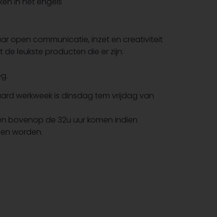
ken in het engels
ar open communicatie, inzet en creativiteit
de leukste producten die er zijn:
eg.
ard werkweek is dinsdag tem vrijdag van
nnen bovenop de 32u uur komen indien
omen worden.
.