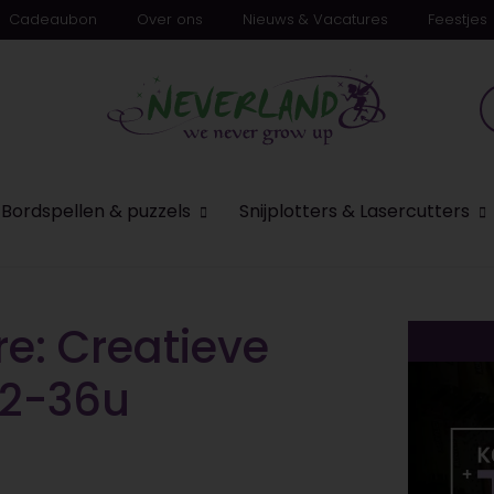
Cadeaubon
Over ons
Nieuws & Vacatures
Feestjes
Bordspellen & puzzels
Snijplotters & Lasercutters
e: Creatieve
32-36u