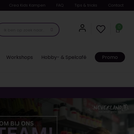
Crea Kids Kampen
FAQ
Tips & tricks
Contact
0
Workshops
Hobby- & Spelcafé
Promo