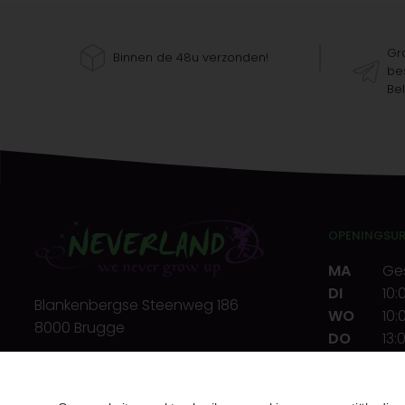
Gra
Binnen de 48u verzonden!
bes
Bel
OPENINGSU
MA
Ge
DI
10:
Blankenbergse Steenweg 186
WO
10:
8000 Brugge
DO
13:
VR
10:
T.
+32(0)50 32 39 72
ZA
10:
E.
info@neverland.be