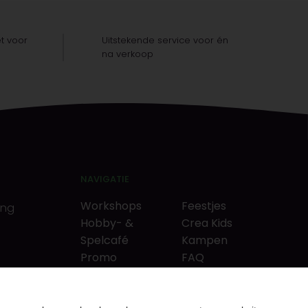
t voor
Uitstekende service voor én
na verkoop
NAVIGATIE
Workshops
Feestjes
ing
Hobby- &
Crea Kids
Spelcafé
Kampen
Promo
FAQ
Neverlandkrediet
Tips & tricks
Cadeaubon
Contact
& puzzels