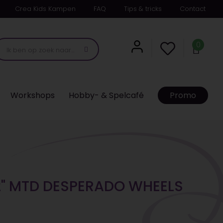
Crea Kids Kampen
FAQ
Tips & tricks
Contact
0
Workshops
Hobby- & Spelcafé
Promo
2" MTD DESPERADO WHEELS