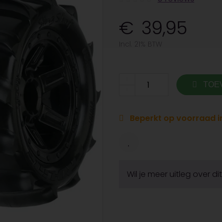
39,95
Incl. 21% BTW
TOE
Beperkt op voorraad in
Wil je meer uitleg over d