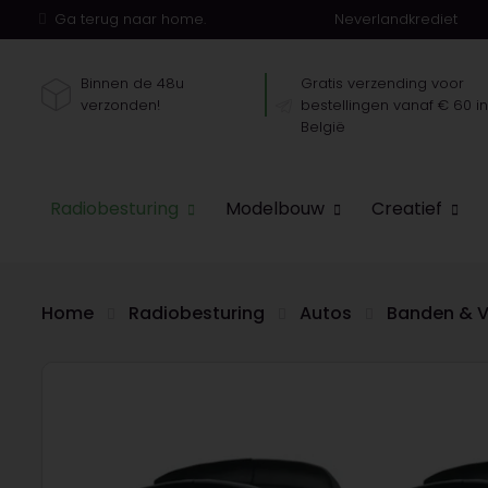
Ga terug naar home.
Neverlandkrediet
Binnen de 48u
Gratis verzending voor
verzonden!
bestellingen vanaf € 60 i
België
Radiobesturing
Modelbouw
Creatief
Home
Radiobesturing
Autos
Banden & V