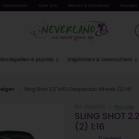
Cadeaubon
Over ons
Nieuws & Vacatures
Feestjes
n
Bordspellen & puzzels
Snijplotters & Lasercutters
elgen
Sling Shot 2.2" MTD Desperado Wheels (2) 1:16
REF:
PRL1010110
Pro Line
SLING SHOT 2.
(2) 1:16
0 reviews