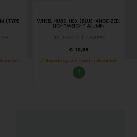
MM (TYPE
WHEEL HUBS, HEX (BLUE-ANODIZED,
LIGHTWEIGHT ALUMIN
|
CING
REF: TRX1654X
TRAXXAS
10,95
e winkel.
Beperkt op voorraad in de winkel.