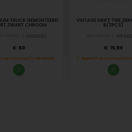
DIUM TRUCK GEMONTEERD
VINTAGE DRIFT TIRE 26
ORT ZWART CHROOM
B/2PCS)
|
|
 LRT3286BC
LOUISE RC
REF: HPI4794
HPI RA
60
15,99
t op voorraad in de winkel.
Beperkt op voorraad in d