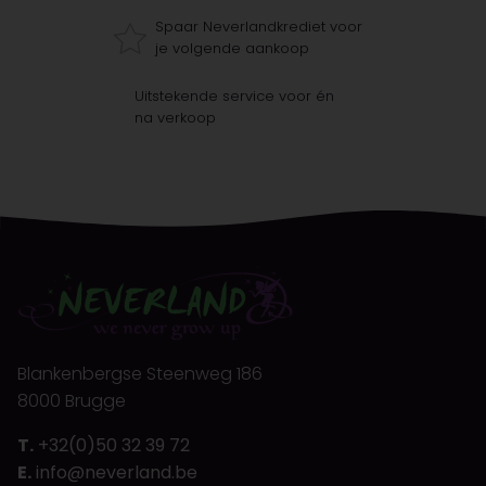
Spaar Neverlandkrediet voor
je volgende aankoop
Uitstekende service voor én
na verkoop
Blankenbergse Steenweg 186
8000 Brugge
T.
+32(0)50 32 39 72
E.
info@neverland.be