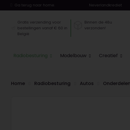
Ga terug naar home.
Neverlandkrediet
Gratis verzending voor
Binnen de 48u
bestellingen vanaf € 60 in
verzonden!
België
Radiobesturing
Modelbouw
Creatief
Home
Radiobesturing
Autos
Onderdele