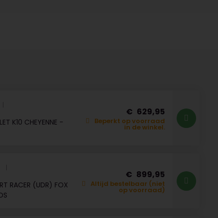
629,95
Beperkt op voorraad
ET K10 CHEYENNE -
in de winkel.
X
899,95
Altijd bestelbaar (niet
ERT RACER (UDR) FOX
op voorraad)
EDS