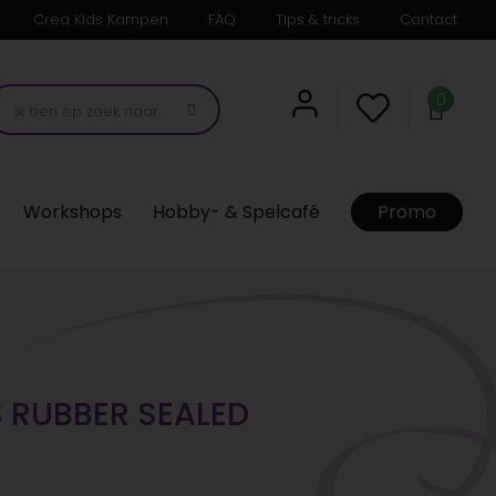
Crea Kids Kampen
FAQ
Tips & tricks
Contact
0
Workshops
Hobby- & Spelcafé
Promo
S RUBBER SEALED