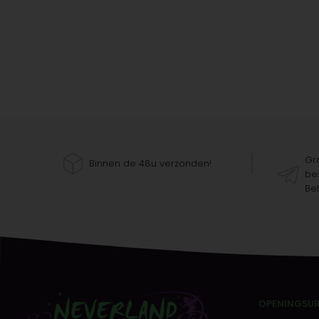
Gra
Binnen de 48u verzonden!
bes
Bel
OPENINGSU