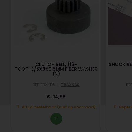
CLUTCH BELL, (16-
SHOCK RE
TOOTH)/5X8X0.5MM FIBER WASHER
(2)
|
REF: TRX4116
TRAXXAS
RE
14,95
Altijd bestelbaar (niet op voorraad)
Beperk