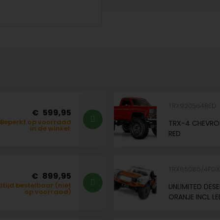
TRX920564RED
599,95
Beperkt op voorraad
TRX-4 CHEVROL
in de winkel.
RED
TRX85086/4FO
899,95
ltijd bestelbaar (niet
UNLIMITED DES
op voorraad)
ORANJE INCL L