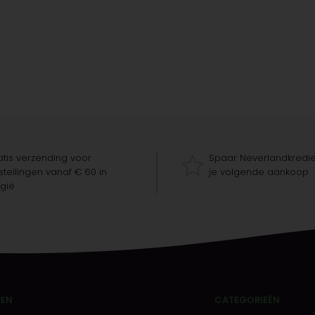
tis verzending voor
Spaar Neverlandkredie
tellingen vanaf € 60 in
je volgende aankoop
gië
REN
CATEGORIEËN