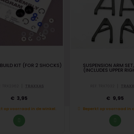
BUILD KIT (FOR 2 SHOCKS)
SUSPENSION ARM SET,
(INCLUDES UPPER RIG
|
|
F: TRX2362
TRAXXAS
REF: TRX7032
TRAX
3,95
9,95
t op voorraad in de winkel.
Beperkt op voorraad in d