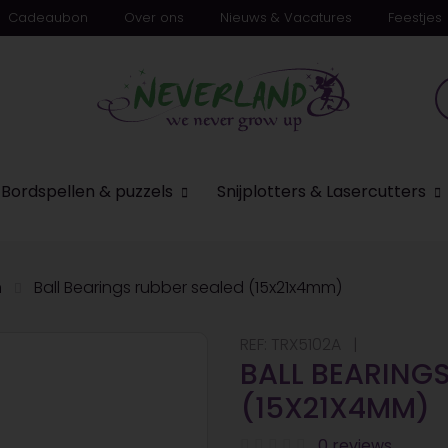
Cadeaubon
Over ons
Nieuws & Vacatures
Feestjes
Bordspellen & puzzels
Snijplotters & Lasercutters
n
Ball Bearings rubber sealed (15x21x4mm)
REF:
TRX5102A
BALL BEARING
(15X21X4MM)
0 reviews