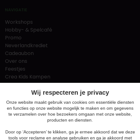
NAVIGATIE
Workshops
Hobby- & Spelcafé
Promo
Neverlandkrediet
Cadeaubon
Over ons
Feestjes
Crea Kids Kampen
FAQ
Tips & tricks
Wij respecteren je privacy
Contact
Onze website maakt gebruik van cookies om essentiële diensten
en functies op onze website mogelijk te maken en om gegevens
Nieuws & Vacatures
te verzamelen over hoe bezoekers omgaan met onze website,
producten en diensten.
Door op ‘Accepteren’ te klikken, ga je ermee akkoord dat we deze
Algemene voorwaarden
tools voor reclame en analyse gebruiken en ga je akkoord met