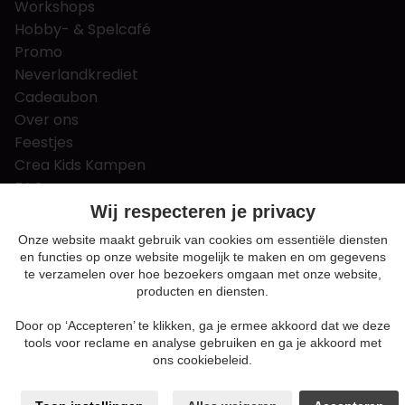
Workshops
Hobby- & Spelcafé
Promo
Neverlandkrediet
Cadeaubon
Over ons
Feestjes
Crea Kids Kampen
FAQ
Tips & tricks
Wij respecteren je privacy
Contact
Onze website maakt gebruik van cookies om essentiële diensten
en functies op onze website mogelijk te maken en om gegevens
Nieuws & Vacatures
te verzamelen over hoe bezoekers omgaan met onze website,
producten en diensten.
Door op ‘Accepteren’ te klikken, ga je ermee akkoord dat we deze
Algemene voorwaarden
tools voor reclame en analyse gebruiken en ga je akkoord met
Privacy en cookie policy
ons cookiebeleid.
Cookie voorkeuren
Sitemap