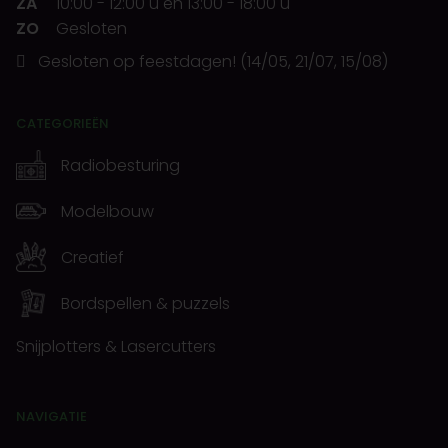
ZA
10:00
-
12:00 u
en
13:00
-
18:00 u
ZO
Gesloten
Gesloten op feestdagen! (14/05, 21/07, 15/08)
CATEGORIEËN
Radiobesturing
Modelbouw
Creatief
Bordspellen & puzzels
Snijplotters & Lasercutters
NAVIGATIE