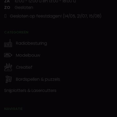
ZA
10:00
-
12:00 u
en
13:00
-
18:00 u
ZO
Gesloten
Gesloten op feestdagen! (14/05, 21/07, 15/08)
CATEGORIEËN
Radiobesturing
Modelbouw
Creatief
Bordspellen & puzzels
Snijplotters & Lasercutters
NAVIGATIE