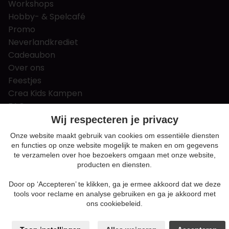
Workshops
Hobby- & Spelcafé
Promo
Neverlandkrediet
Cadeaubon
Over ons
Feestjes
Crea Kids Kampen
FAQ
Tips & tricks
Wij respecteren je privacy
Contact
Onze website maakt gebruik van cookies om essentiële diensten
en functies op onze website mogelijk te maken en om gegevens
Nieuws & Vacatures
te verzamelen over hoe bezoekers omgaan met onze website,
producten en diensten.
Door op ‘Accepteren’ te klikken, ga je ermee akkoord dat we deze
Algemene voorwaarden
tools voor reclame en analyse gebruiken en ga je akkoord met
Privacy en cookie policy
ons cookiebeleid.
Cookie voorkeuren
Sitemap