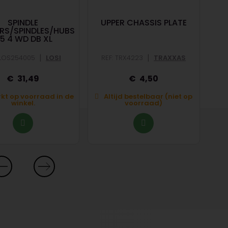
SPINDLE
UPPER CHASSIS PLATE
RS/SPINDLES/HUBS
PR
/5 4 WD DB XL
|
|
 LOS254005
LOSI
REF: TRX4223
TRAXXAS
RE
31,49
4,50
kt op voorraad in de
Altijd bestelbaar (niet op
A
winkel.
voorraad)