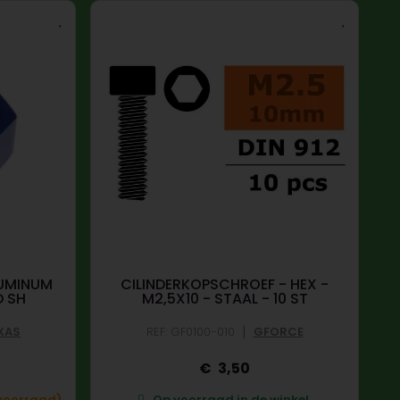
LUMINUM
CILINDERKOPSCHROEF - HEX -
PR
D SH
M2,5X10 - STAAL - 10 ST
|
XAS
REF: GF0100-010
GFORCE
3,50
 voorraad)
Op voorraad in de winkel.