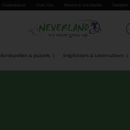
Cadeaubon
Over ons
Nieuws & Vacatures
Feestjes
n
Bordspellen & puzzels
Snijplotters & Lasercutters