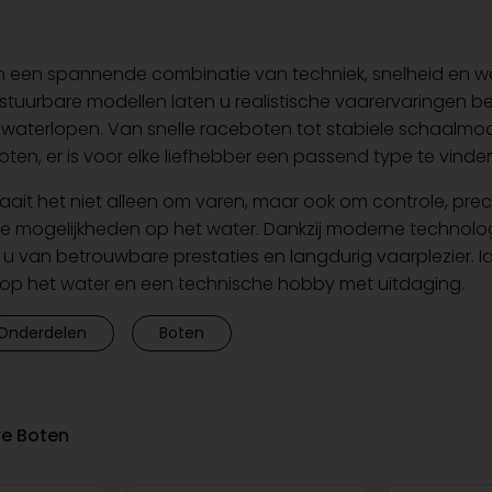
 een spannende combinatie van techniek, snelheid en wa
stuurbare modellen laten u realistische vaarervaringen bel
 waterlopen. Van snelle raceboten tot stabiele schaalmo
oten, er is voor elke liefhebber een passend type te vinde
ait het niet alleen om varen, maar ook om controle, preci
e mogelijkheden op het water. Dankzij moderne technol
 u van betrouwbare prestaties en langdurig vaarplezier. I
 op het water en een technische hobby met uitdaging.
Onderdelen
Boten
re Boten