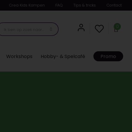
Crea Kids Kampen
FAQ
Tips & tricks
Contact
0
Workshops
Hobby- & Spelcafé
Promo