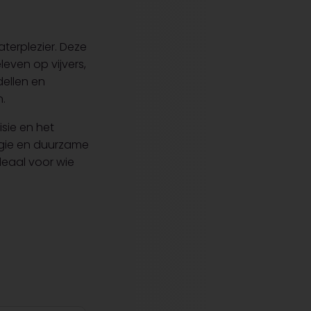
terplezier. Deze
even op vijvers,
dellen en
n.
sie en het
ogie en duurzame
deaal voor wie