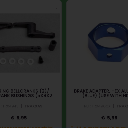
RING BELLCRANKS (2)/
BRAKE ADAPTER, HEX A
RANK BUSHINGS (5X8X2
(BLUE) (USE WITH H
|
|
F: TRX4943
TRAXXAS
REF: TRX4966X
TRAX
5,95
5,95
t op voorraad in de winkel.
Altijd bestelbaar (niet op