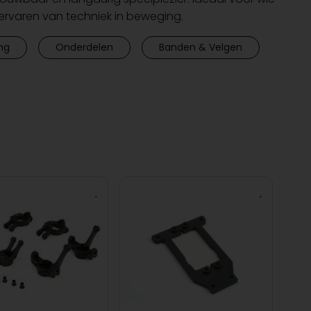
 ervaren van techniek in beweging.
ng
Onderdelen
Banden & Velgen