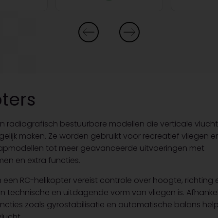
ters
ijn radiografisch bestuurbare modellen die verticale vluch
ijk maken. Ze worden gebruikt voor recreatief vliegen e
apmodellen tot meer geavanceerde uitvoeringen met
men en extra functies.
een RC-helikopter vereist controle over hoogte, richting e
 technische en uitdagende vorm van vliegen is. Afhankeli
cties zoals gyrostabilisatie en automatische balans helpe
lucht.