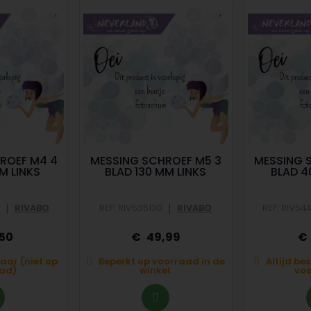
ROEF M4 4
MESSING SCHROEF M5 3
MESSING 
M LINKS
BLAD 130 MM LINKS
BLAD 4
|
|
RIVABO
REF: RIV535130
RIVABO
REF: RIV54
,50
49,99
baar (niet op
Beperkt op voorraad in de
Altijd be
ad)
winkel.
vo