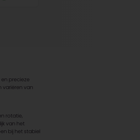
t en precieze
n variëren van
n rotatie,
jk van het
n bij het stabiel