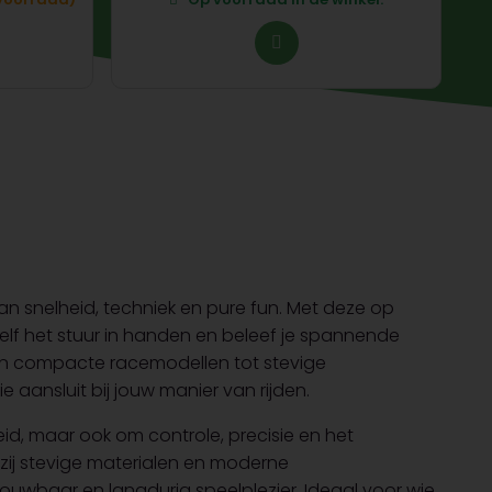
an snelheid, techniek en pure fun. Met deze op
lf het stuur in handen en beleef je spannende
Van compacte racemodellen tot stevige
ie aansluit bij jouw manier van rijden.
id, maar ook om controle, precisie en het
zij stevige materialen en moderne
ouwbaar en langdurig speelplezier. Ideaal voor wie