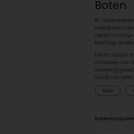
Boten
RC-boten bieden
radiografisch be
meren of rustige
krachtige sportb
Met RC-boten dra
ontdekken van d
afwerking geniet
houdt van actie
ALLES
Razend populai