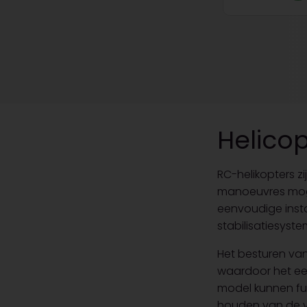
Helicop
RC-helikopters z
manoeuvres mogel
eenvoudige inst
stabilisatiesyste
Het besturen van 
waardoor het een
model kunnen fun
houden van de v