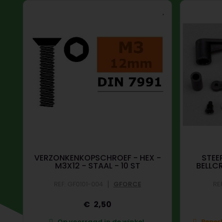
LOT
VERZONKENKOPSCHROEF - HEX -
STEE
M3X12 - STAAL - 10 ST
BELLC
|
REF: GF0101-004
GFORCE
RE
2,50
.
Op voorraad in de winkel.
Beperk