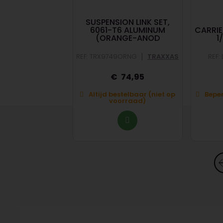
CLUTCH (2ND
SUSPENSION LINK SET,
)(19-TOOTH)
6061-T6 ALUMINUM
CARRIE
PTIONAL)
(ORANGE-ANOD
1
|
|
819
TRAXXAS
REF: TRX9749ORNG
TRAXXAS
REF:
7,95
74,95
stelbaar (niet op
Altijd bestelbaar (niet op
Beper
orraad)
voorraad)