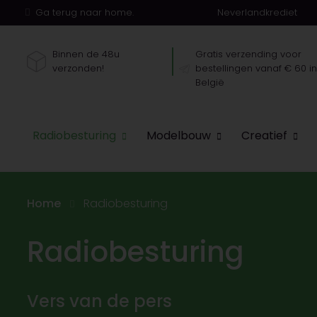
Ga terug naar home.
Neverlandkrediet
Binnen de 48u
Gratis verzending voor
verzonden!
bestellingen vanaf € 60 i
België
Radiobesturing
Modelbouw
Creatief
Home
Radiobesturing
Radiobesturing
Vers van de pers