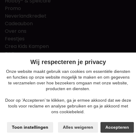
Hobby- & Spelcafé
Promo
Neverlandkrediet
Cadeaubon
Over ons
Feestjes
Crea Kids Kampen
FAQ
Tips & tricks
Wij respecteren je privacy
Contact
Onze website maakt gebruik van cookies om essentiële diensten
en functies op onze website mogelijk te maken en om gegevens
Nieuws & Vacatures
te verzamelen over hoe bezoekers omgaan met onze website,
producten en diensten.
Door op ‘Accepteren’ te klikken, ga je ermee akkoord dat we deze
Algemene voorwaarden
tools voor reclame en analyse gebruiken en ga je akkoord met
Privacy en cookie policy
ons cookiebeleid.
Cookie voorkeuren
Sitemap
Toon instellingen
Alles weigeren
Accepteren
Login