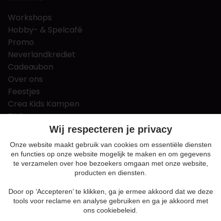
Workshops
Hobby- & Spelcafé
Promo
Neverlandkrediet
Cadeaubon
Over ons
Feestjes
Crea Kids Kampen
FAQ
Tips & tricks
Wij respecteren je privacy
Contact
Onze website maakt gebruik van cookies om essentiële diensten
en functies op onze website mogelijk te maken en om gegevens
Nieuws & Vacatures
te verzamelen over hoe bezoekers omgaan met onze website,
producten en diensten.
Door op ‘Accepteren’ te klikken, ga je ermee akkoord dat we deze
Algemene voorwaarden
tools voor reclame en analyse gebruiken en ga je akkoord met
Privacy en cookie policy
ons cookiebeleid.