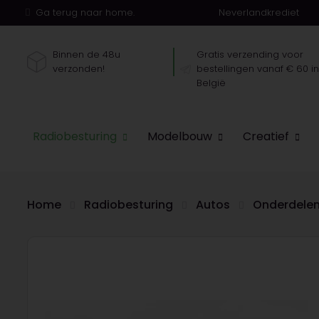
Ga terug naar home.
Neverlandkrediet
Binnen de 48u
Gratis verzending voor
verzonden!
bestellingen vanaf € 60 i
België
Radiobesturing
Modelbouw
Creatief
Home
Radiobesturing
Autos
Onderdele