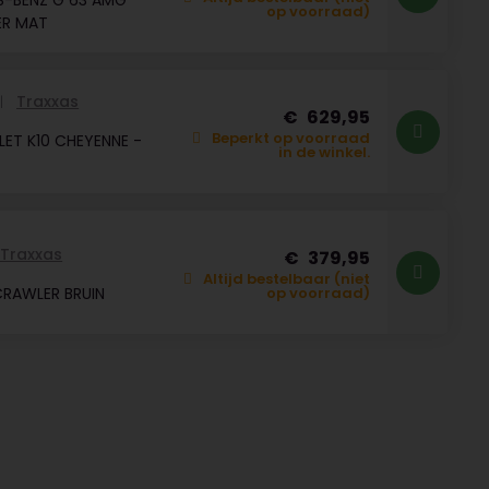
S-BENZ G 63 AMG
op voorraad)
ER MAT
Traxxas
629,95
Beperkt op voorraad
ET K10 CHEYENNE -
in de winkel.
Traxxas
379,95
Altijd bestelbaar (niet
RAWLER BRUIN
op voorraad)