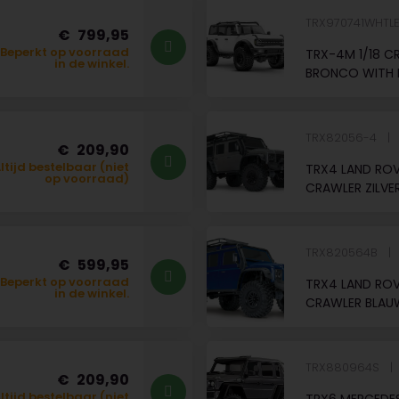
TRX970741WHTL
799,95
Beperkt op voorraad
TRX-4M 1/18 C
in de winkel.
BRONCO WITH 
TRX82056-4
209,90
ltijd bestelbaar (niet
TRX4 LAND ROV
op voorraad)
CRAWLER ZILVE
TRX820564B
599,95
Beperkt op voorraad
TRX4 LAND ROV
in de winkel.
CRAWLER BLAU
TRX880964S
209,90
ltijd bestelbaar (niet