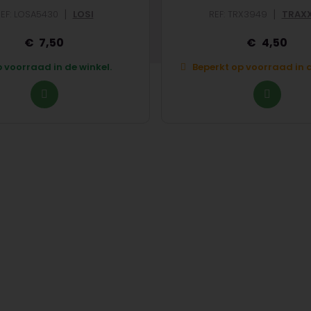
|
|
EF: LOSA5430
LOSI
REF: TRX3949
TRAX
7,50
4,50
 voorraad in de winkel.
Beperkt op voorraad in d