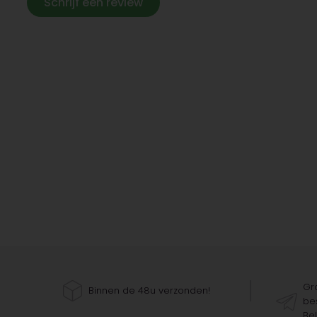
Schrijf een review
Gra
Binnen de 48u verzonden!
bes
Bel