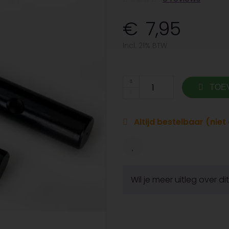
7,95
Incl. 21% BTW
TOE
Altijd bestelbaar (nie
Wil je meer uitleg over d