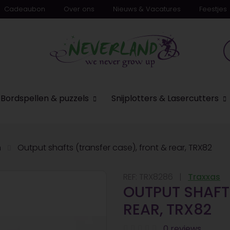
Cadeaubon
Over ons
Nieuws & Vacatures
Feestjes
n
Bordspellen & puzzels
Snijplotters & Lasercutters
n
Output shafts (transfer case), front & rear, TRX82
REF:
TRX8286
Traxxas
OUTPUT SHAFT
REAR, TRX82
0 reviews