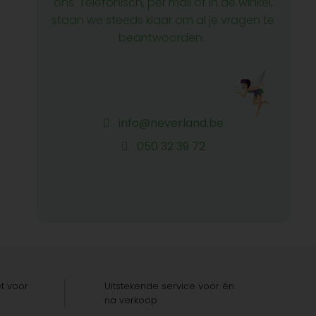
ons. Telefonisch, per mail of in de winkel,
staan we steeds klaar om al je vragen te
beantwoorden.
info@neverland.be
050 32 39 72
t voor
Uitstekende service voor én
na verkoop