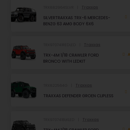
Traxxas
TRX882964SLVR
SILVERTRAXXAS TRX-6 MERCEDES-
BENZG 63 AMG BODY 6X6
Traxxas
TRX970741REDLED
A
TRX-4M 1/18 CRAWLER FORD
BRONCO WITH LEDKIT
Traxxas
TRX822564G
TRAXXAS DEFENDER GROEN CLIPLESS
Traxxas
TRX970741BLKLED
A