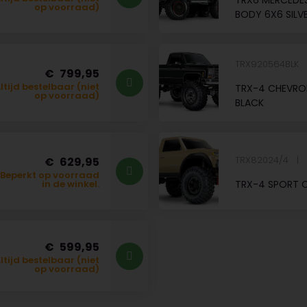
TRX6 MERCEDE
op voorraad)
BODY 6X6 SILV
TRX920564BLK
799,95
ltijd bestelbaar (niet
TRX-4 CHEVROL
op voorraad)
BLACK
TRX82024/4
629,95
Beperkt op voorraad
TRX-4 SPORT C
in de winkel.
599,95
ltijd bestelbaar (niet
op voorraad)