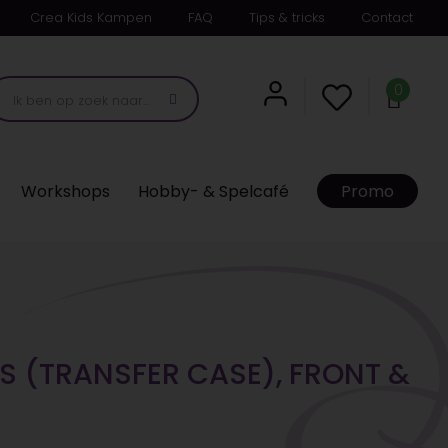
Crea Kids Kampen
FAQ
Tips & tricks
Contact
0
Workshops
Hobby- & Spelcafé
Promo
S (TRANSFER CASE), FRONT &