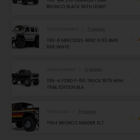
TRX-4M 1/18 CRAWLER FORD
BRONCO BLACK WITH LEDKIT
Traxxas
TRX880964WHT
A
TRX-6 MERCEDES-BENZ G 63 AMG
6X6 WHITE
Traxxas
TRX920464BLK
TRX-4 FORD F-150 TRUCK 1979 HIGH
TRAIL EDITION BLA
Traxxas
TRX820464
A
TRX4 BRONCO RANGER XLT