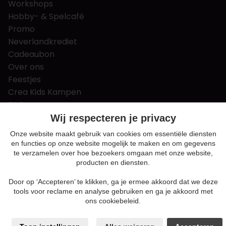
Workshops
Hobby- & Spelcafé
Promo
Neverlandkrediet
Cadeaubon
Over ons
Feestjes
Crea Kids Kampen
FAQ
Tips & tricks
Wij respecteren je privacy
Contact
Onze website maakt gebruik van cookies om essentiële diensten
en functies op onze website mogelijk te maken en om gegevens
Nieuws & Vacatures
te verzamelen over hoe bezoekers omgaan met onze website,
producten en diensten.
Door op ‘Accepteren’ te klikken, ga je ermee akkoord dat we deze
Algemene voorwaarden
tools voor reclame en analyse gebruiken en ga je akkoord met
Privacy en cookie policy
ons cookiebeleid.
Cookie voorkeuren
Sitemap