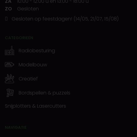
ZA
10:00
-
12:00 u
en
13:00
-
18:00 u
ZO
Gesloten
Gesloten op feestdagen! (14/05, 21/07, 15/08)
CATEGORIEËN
Radiobesturing
Modelbouw
Creatief
Bordspellen & puzzels
Snijplotters & Lasercutters
NAVIGATIE