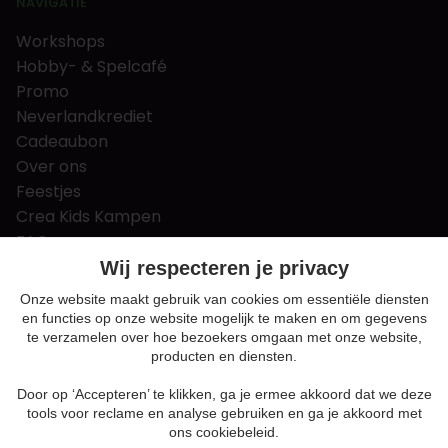
NAVIGATIE
Workshops
Hobby- & Spelcafé
Promo
Neverlandkrediet
Cadeaubon
Over ons
Feestjes
Crea Kids Kampen
FAQ
Tips & tricks
Wij respecteren je privacy
Contact
Onze website maakt gebruik van cookies om essentiële diensten
en functies op onze website mogelijk te maken en om gegevens
Nieuws & Vacatures
te verzamelen over hoe bezoekers omgaan met onze website,
producten en diensten.
Door op ‘Accepteren’ te klikken, ga je ermee akkoord dat we deze
Algemene voorwaarden
tools voor reclame en analyse gebruiken en ga je akkoord met
Privacy en cookie policy
ons cookiebeleid.