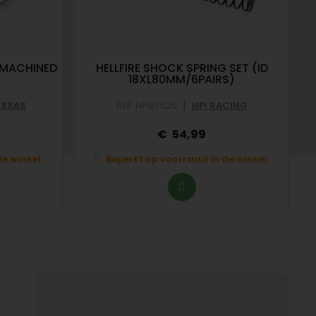
(MACHINED
HELLFIRE SHOCK SPRING SET (ID
18XL80MM/6PAIRS)
|
AXXAS
REF: HPI87525
HPI RACING
54,99
e winkel.
Beperkt op voorraad in de winkel.