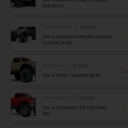
TRX-6 MERCEDES-BENZ G 63 AMG
6X6 WHITE
Traxxas
TRX1100564SLVR
TRX-4 NISSAN PATHFINDER CRAWLER
CLIPLESS SILVER
Traxxas
TRX82024/4
A
TRX-4 SPORT CRAWLER BRUIN
Traxxas
TRX920564RED
TRX-4 CHEVROLET K10 CHEYENNE -
RED