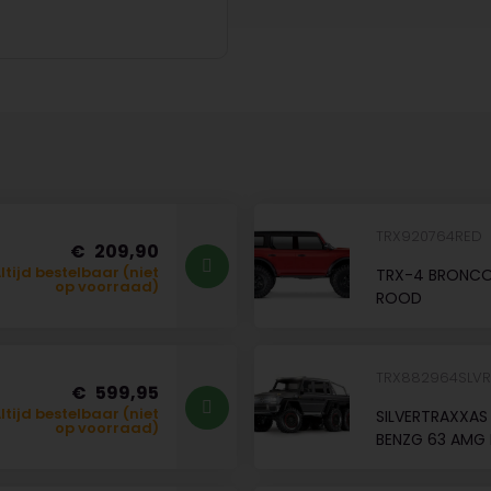
TRX920764RED
209,90
ltijd bestelbaar (niet
TRX-4 BRONCO
op voorraad)
ROOD
TRX882964SLV
599,95
ltijd bestelbaar (niet
SILVERTRAXXAS
op voorraad)
BENZG 63 AMG