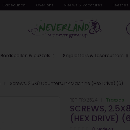
Cadeaubon
Over ons
Nieuws & Vacatures
Feestjes
n
Bordspellen & puzzels
Snijplotters & Lasercutters
n
Screws, 2.5X8 Countersunk Machine (Hex Drive) (6)
REF:
TRX2524
Traxxas
SCREWS, 2.5X
(HEX DRIVE) (
0 reviews