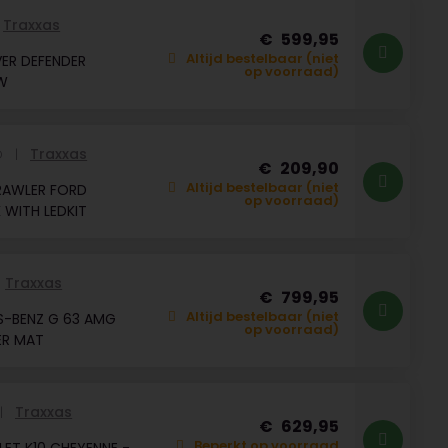
Traxxas
599,95
Altijd bestelbaar (niet
ER DEFENDER
op voorraad)
W
Traxxas
D
209,90
Altijd bestelbaar (niet
RAWLER FORD
op voorraad)
WITH LEDKIT
Traxxas
799,95
Altijd bestelbaar (niet
S-BENZ G 63 AMG
op voorraad)
ER MAT
Traxxas
629,95
Beperkt op voorraad