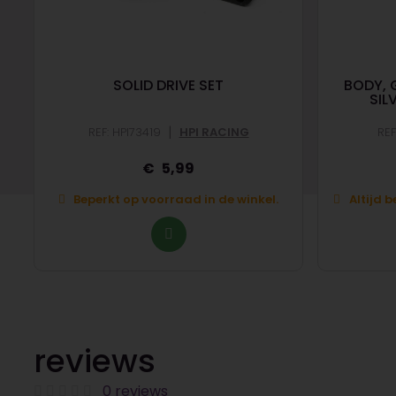
SOLID DRIVE SET
BODY, 
SIL
|
REF: HPI73419
HPI RACING
RE
5,99
Beperkt op voorraad in de winkel.
Altijd 
reviews
0 reviews