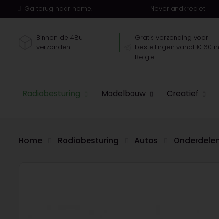
Ga terug naar home.
Neverlandkrediet
Binnen de 48u
Gratis verzending voor
verzonden!
bestellingen vanaf € 60 i
België
Radiobesturing
Modelbouw
Creatief
Home
Radiobesturing
Autos
Onderdele