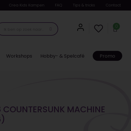
Crea Kids Kampen
FAQ
Tips & tricks
Contact
0
Workshops
Hobby- & Spelcafé
Promo
8 COUNTERSUNK MACHINE
6)