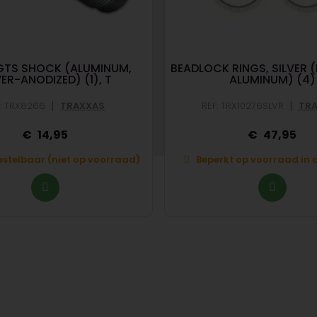
GTS SHOCK (ALUMINUM,
BEADLOCK RINGS, SILVER 
VER-ANODIZED) (1), T
ALUMINUM) (4)
|
|
F: TRX8266
TRAXXAS
REF: TRX10276SLVR
TR
14,95
47,95
bestelbaar (niet op voorraad)
Beperkt op voorraad in d