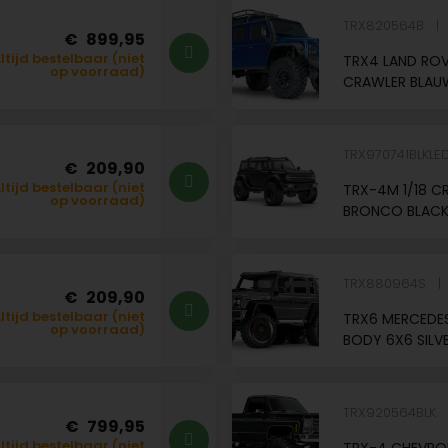
TRX820564B
899,95
ltijd bestelbaar (niet
TRX4 LAND ROV
op voorraad)
CRAWLER BLAU
TRX970741BLKLE
209,90
ltijd bestelbaar (niet
TRX-4M 1/18 C
op voorraad)
BRONCO BLACK 
TRX880964S
209,90
ltijd bestelbaar (niet
TRX6 MERCEDE
op voorraad)
BODY 6X6 SILV
TRX920564BLK
799,95
ltijd bestelbaar (niet