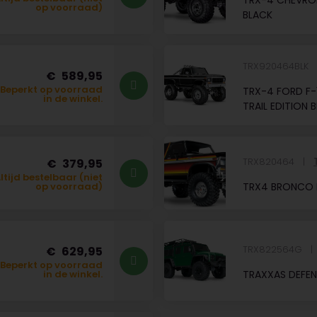
TRX-4 CHEVROL
op voorraad)
BLACK
TRX920464BLK
589,95
Beperkt op voorraad
TRX-4 FORD F-
in de winkel.
TRAIL EDITION 
TRX820464
379,95
ltijd bestelbaar (niet
TRX4 BRONCO 
op voorraad)
TRX822564G
629,95
Beperkt op voorraad
TRAXXAS DEFEN
in de winkel.