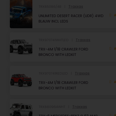
Traxxas
TRX85086/4B
A
UNLIMITED DESERT RACER (UDR) 4WD
BLAUW INCL LEDS
Traxxas
TRX970741WHTLED
A
TRX-4M 1/18 CRAWLER FORD
BRONCO WITH LEDKIT
Traxxas
TRX970741REDLED
A
TRX-4M 1/18 CRAWLER FORD
BRONCO WITH LEDKIT
Traxxas
TRX880964WHT
A