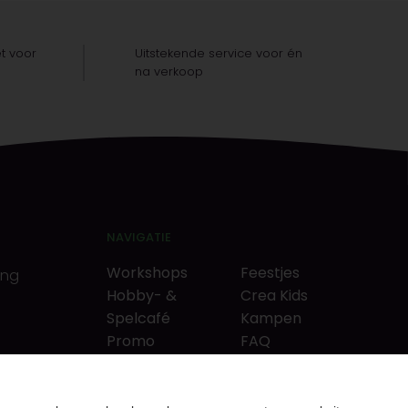
t voor
Uitstekende service voor én
na verkoop
NAVIGATIE
Workshops
Feestjes
ing
Hobby- &
Crea Kids
Spelcafé
Kampen
Promo
FAQ
Neverlandkrediet
Tips & tricks
Cadeaubon
Contact
& puzzels