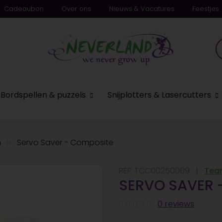
Cadeaubon
Over ons
Nieuws & Vacatures
Feestjes
n
Bordspellen & puzzels
Snijplotters & Lasercutters
n
Servo Saver - Composite
REF:
TCC00250009
Tea
SERVO SAVER 
0 reviews