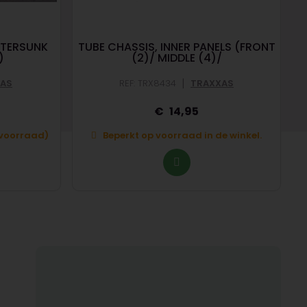
TERSUNK
TUBE CHASSIS, INNER PANELS (FRONT
)
(2)/ MIDDLE (4)/
|
AS
REF: TRX8434
TRAXXAS
14,95
p voorraad)
Beperkt op voorraad in de winkel.