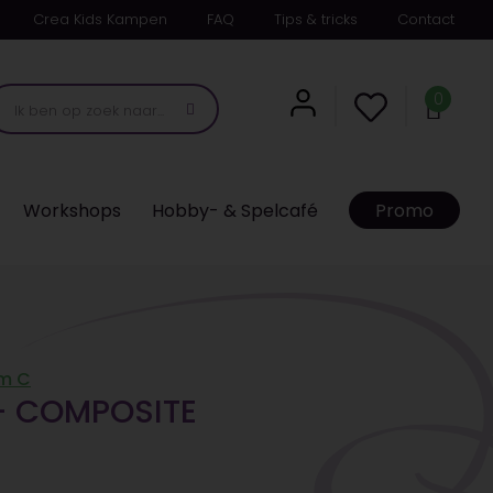
Crea Kids Kampen
FAQ
Tips & tricks
Contact
0
Workshops
Hobby- & Spelcafé
Promo
m C
- COMPOSITE