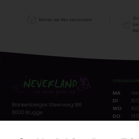
Gra
Binnen de 48u verzonden!
bes
Bel
OPENINGSU
MA
Ge
DI
10:
Blankenbergse Steenweg 186
WO
10:
8000 Brugge
DO
13:
VR
10:
T.
+32(0)50 32 39 72
ZA
10:
E.
info@neverland.be