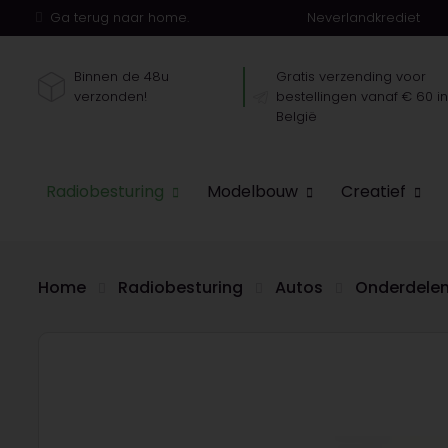
Ga terug naar home.
Neverlandkrediet
Binnen de 48u
Gratis verzending voor
verzonden!
bestellingen vanaf € 60 i
België
Radiobesturing
Modelbouw
Creatief
Home
Radiobesturing
Autos
Onderdele